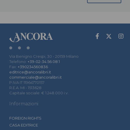
Via Benigno Crespi, 30 - 20159 Milano
Telefono:
+39-02-34.56.08.1
Fax:
+390234560836
editrice@ancoralibri.it
commerciale@ancoralibri.it
P.IVA IT 11964770157
R.E.A. MI - 1513628
Capitale sociale: € 1.248.000 i.v.
Informazioni
FOREIGN RIGHTS
CASA EDITRICE