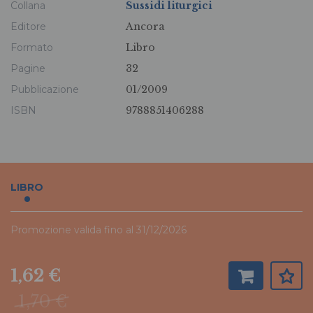
Collana
Sussidi liturgici
Editore
Ancora
Formato
Libro
Pagine
32
Pubblicazione
01/2009
ISBN
9788851406288
LIBRO
Promozione valida fino al 31/12/2026
1,62 €
1,70 €