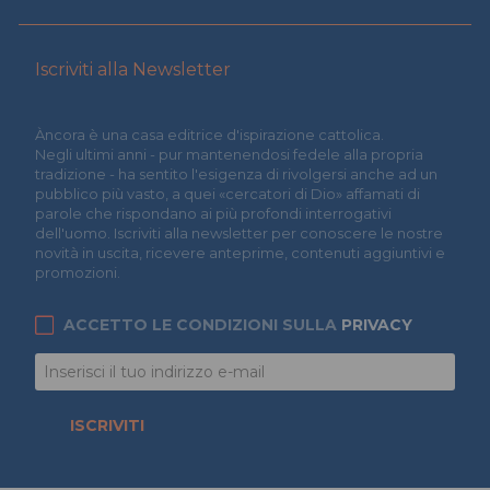
Iscriviti alla Newsletter
Àncora è una casa editrice d'ispirazione cattolica.
Negli ultimi anni - pur mantenendosi fedele alla propria
tradizione - ha sentito l'esigenza di rivolgersi anche ad un
pubblico più vasto, a quei «cercatori di Dio» affamati di
parole che rispondano ai più profondi interrogativi
dell'uomo. Iscriviti alla newsletter per conoscere le nostre
novità in uscita, ricevere anteprime, contenuti aggiuntivi e
promozioni.
ACCETTO LE CONDIZIONI SULLA
PRIVACY
ISCRIVITI