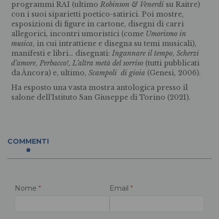
programmi RAI (ultimo
Robinson & Venerdi
su Raitre)
con i suoi siparietti poetico-satirici. Poi mostre,
esposizioni di figure in cartone, disegni di carri
allegorici, incontri umoristici (come
Umorismo in
musica
, in cui intrattiene e disegna su temi musicali),
manifesti e libri… disegnati:
Ingannare il tempo
,
Scherzi
d’amore
,
Perbacco!
,
L’altra metà del sorriso
(tutti pubblicati
da Àncora) e, ultimo,
Scampoli di gioia
(Genesi, 2006).
Ha esposto una vasta mostra antologica presso il
salone dell’Istituto San Giuseppe di Torino (2021).
COMMENTI
Nome
*
Email
*