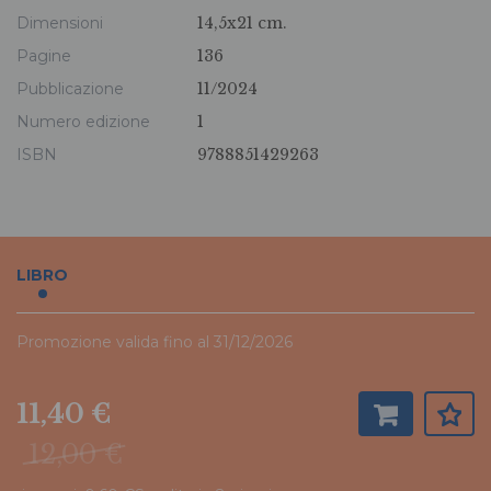
Dimensioni
14,5x21 cm.
Pagine
136
Pubblicazione
11/2024
Numero edizione
1
ISBN
9788851429263
LIBRO
Promozione valida fino al 31/12/2026
11,40 €
12,00 €