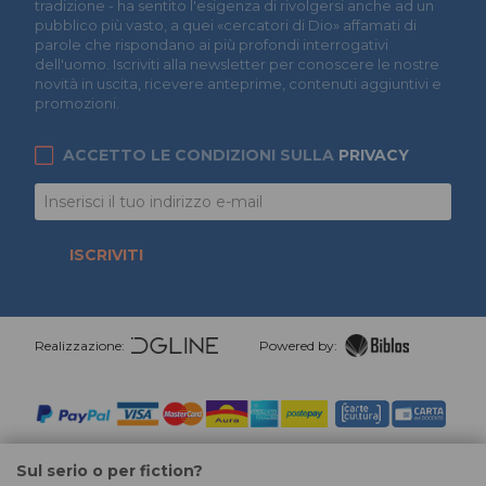
tradizione - ha sentito l'esigenza di rivolgersi anche ad un
pubblico più vasto, a quei «cercatori di Dio» affamati di
parole che rispondano ai più profondi interrogativi
dell'uomo. Iscriviti alla newsletter per conoscere le nostre
novità in uscita, ricevere anteprime, contenuti aggiuntivi e
promozioni.
ACCETTO LE CONDIZIONI SULLA
PRIVACY
ISCRIVITI
Realizzazione:
Powered by:
Sul serio o per fiction?