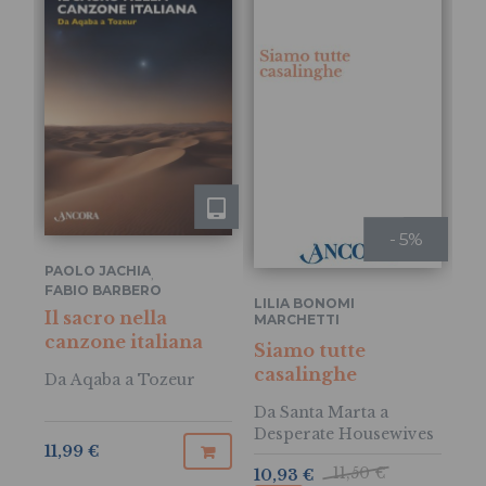
- 5%
PAOLO JACHIA
,
FABIO BARBERO
BR
LILIA BONOMI
Il sacro nella
MARCHETTI
Il
canzone italiana
Siamo tutte
casalinghe
Da Aqaba a Tozeur
Da Santa Marta a
Desperate Housewives
11,99 €
11,50 €
10,93 €
11