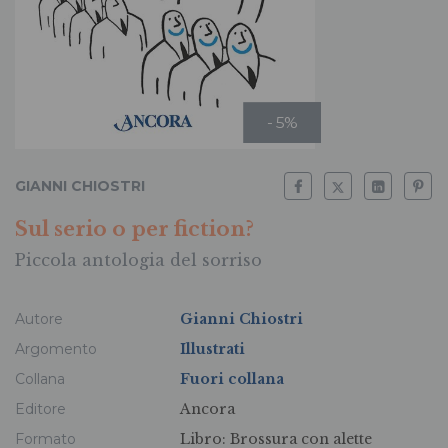
- 5%
GIANNI CHIOSTRI
Sul serio o per fiction?
Piccola antologia del sorriso
Autore
Gianni Chiostri
Argomento
Illustrati
Collana
Fuori collana
Editore
Ancora
Formato
Libro:
Brossura con alette