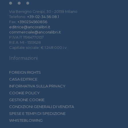
Via Benigno Crespi, 30 - 20159 Milano
Telefono:
+39-02-34.56.08.1
Fax:
+390234560836
editrice@ancoralibri.it
commerciale@ancoralibri.it
P.IVA IT 11964770157
R.E.A. MI - 1513628
Capitale sociale: € 1.248.000 i.v.
Informazioni
FOREIGN RIGHTS
CASA EDITRICE
INFORMATIVA SULLA PRIVACY
COOKIE POLICY
GESTIONE COOKIE
CONDIZIONI GENERALI DI VENDITA
SPESE E TEMPI DI SPEDIZIONE
WHISTEBLOWING