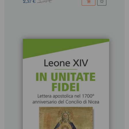
2,57 €
2,70 €