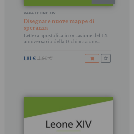
PAPA LEONE XIV
Disegnare nuove mappe di
speranza
Lettera apostolica in occasione del LX
anniversario della Dichiarazione
conciliare Gravissimum educationis e
altri tre testi papali
1,81 €
1,90 €