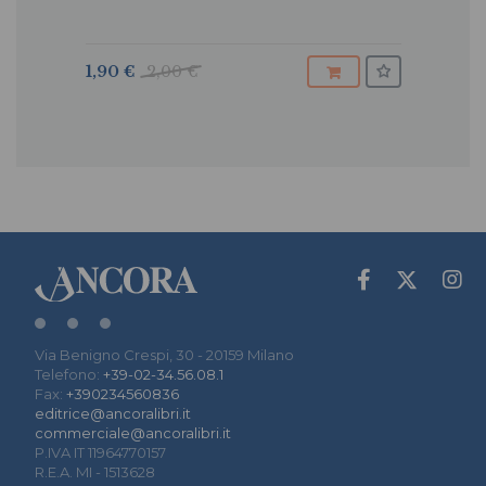
1,90 €
2,00 €
Via Benigno Crespi, 30 - 20159 Milano
Telefono:
+39-02-34.56.08.1
Fax:
+390234560836
editrice@ancoralibri.it
commerciale@ancoralibri.it
P.IVA IT 11964770157
R.E.A. MI - 1513628