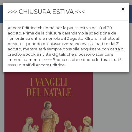
>>> CHIUSURA ESTIVA <<<
Àncora Editrice chiuderà per la pausa estiva dall'8 al 30
agosto. Prima della chiusura garantiamo la spedizione dei
libri ordinati entro e non oltre il 2 agosto. Gli ordini effettuati
durante il periodo di chiusura verranno evasi a partire dal 31
agosto, mentre sarà sempre possibile acquistare con carta di
credito ebook e riviste digitali, che si possono scaricare
immediatamente. >>>> Buona estate e buona lettura a tutti!
<<<< Lo staff di Àncora Editrice