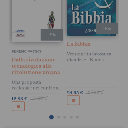
- 5%
- 5%
La Bibbia
FI
At
FERENC PATSCH
Versione in brossura
l'
Dalla rivoluzione
olandese - Nuova
Edizione
tecnologica alla
L’
rivoluzione umana
Be
Una proposta
ecclesiale nei confronti
18
27,00 €
25,65 €
dell’intelligenza
13,50 €
12,83 €
artificiale