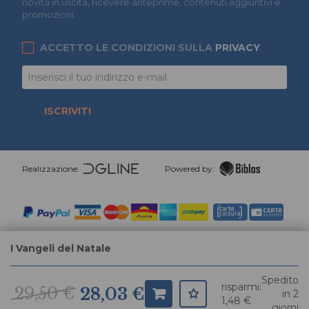
novità in uscita, ricevere anteprime, contenuti aggiuntivi e
promozioni.
ACCETTO LE CONDIZIONI SULLA
PRIVACY
ISCRIVITI
Realizzazione:
Powered by:
I Vangeli del Natale
Spedito
risparmi:
29,50 €
28,03 €
in 2
1,48 €
giorni