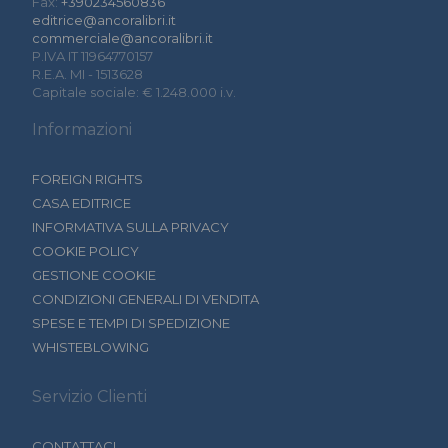
Fax:
+390234560836
editrice@ancoralibri.it
commerciale@ancoralibri.it
P.IVA IT 11964770157
R.E.A. MI - 1513628
Capitale sociale: € 1.248.000 i.v.
Informazioni
FOREIGN RIGHTS
CASA EDITRICE
INFORMATIVA SULLA PRIVACY
COOKIE POLICY
GESTIONE COOKIE
CONDIZIONI GENERALI DI VENDITA
SPESE E TEMPI DI SPEDIZIONE
WHISTEBLOWING
Servizio Clienti
CONTATTACI