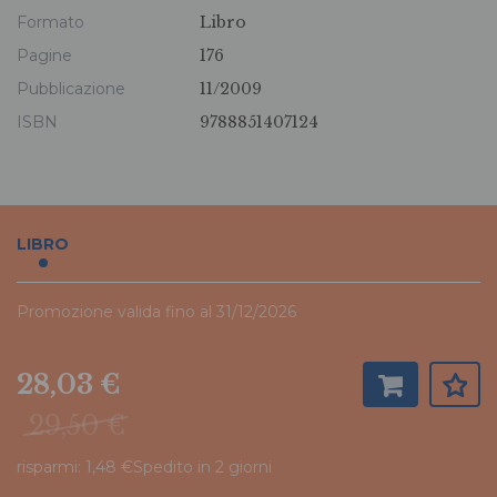
Formato
Libro
Pagine
176
Pubblicazione
11/2009
ISBN
9788851407124
LIBRO
Promozione valida fino al 31/12/2026
28,03 €
29,50 €
risparmi: 1,48 €
Spedito in 2 giorni