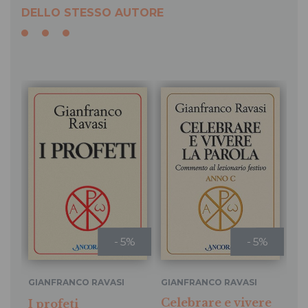
DELLO STESSO AUTORE
- 5%
- 5%
GIANFRANCO RAVASI
GIANFRANCO RAVASI
GI
Celebrare e vivere
I profeti