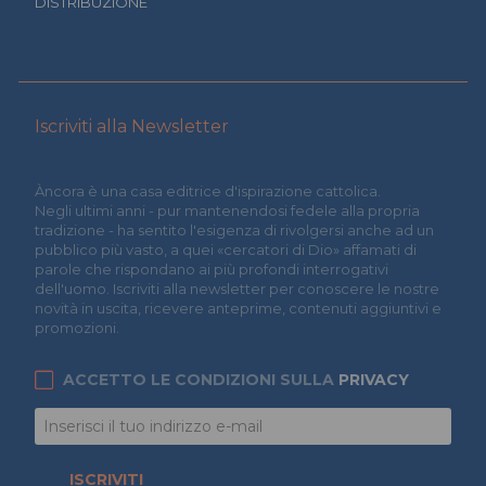
DISTRIBUZIONE
Iscriviti alla Newsletter
Àncora è una casa editrice d'ispirazione cattolica.
Negli ultimi anni - pur mantenendosi fedele alla propria
tradizione - ha sentito l'esigenza di rivolgersi anche ad un
pubblico più vasto, a quei «cercatori di Dio» affamati di
parole che rispondano ai più profondi interrogativi
dell'uomo. Iscriviti alla newsletter per conoscere le nostre
novità in uscita, ricevere anteprime, contenuti aggiuntivi e
promozioni.
ACCETTO LE CONDIZIONI SULLA
PRIVACY
ISCRIVITI