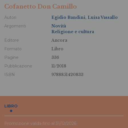
Cofanetto Don Camillo
Autori
Egidio Bandini
,
Luisa Vassallo
Argomenti
Novità
Religione e cultura
Editore
Ancora
Formato
Libro
Pagine
336
Pubblicazione
11/2018
ISBN
9788851420833
LIBRO
Promozione valida fino al 31/12/2026