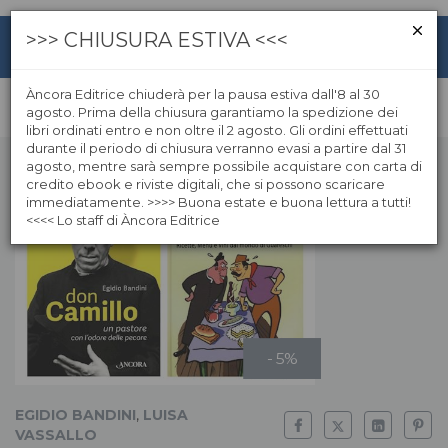
>>> CHIUSURA ESTIVA <<<
Àncora Editrice chiuderà per la pausa estiva dall'8 al 30
agosto. Prima della chiusura garantiamo la spedizione dei
libri ordinati entro e non oltre il 2 agosto. Gli ordini effettuati
durante il periodo di chiusura verranno evasi a partire dal 31
agosto, mentre sarà sempre possibile acquistare con carta di
credito ebook e riviste digitali, che si possono scaricare
immediatamente. >>>> Buona estate e buona lettura a tutti!
<<<< Lo staff di Àncora Editrice
- 5%
EGIDIO BANDINI
,
LUISA
VASSALLO