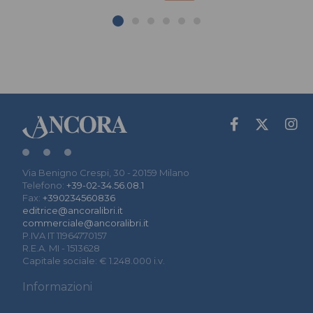
Via Benigno Crespi, 30 - 20159 Milano
Telefono:
+39-02-34.56.08.1
Fax:
+390234560836
editrice@ancoralibri.it
commerciale@ancoralibri.it
P.IVA IT 11964770157
R.E.A. MI - 1513628
Capitale sociale: € 1.248.000 i.v.
Informazioni