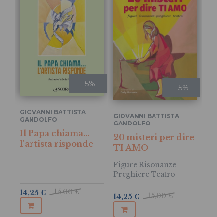
- 5%
- 5%
GIOVANNI BATTISTA
GIOVANNI BATTISTA
EL
GANDOLFO
GANDOLFO
LU
LUISA VASSALLO
,
Il Papa chiama…
DELLY POTENTE
,
,
20 misteri per dire
Ar
LUISA VASSALLO
l'artista risponde
TI AMO
Su
Figure Risonanze
Preghiere Teatro
15,00 €
14,25 €
15,00 €
14,25 €
15