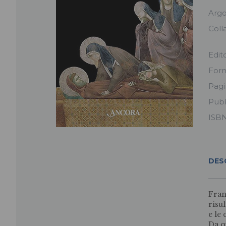
Arg
Coll
Edit
For
Pag
Pubb
ISB
DES
Fran
risu
e le
Da q