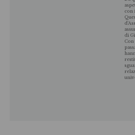
aspe
con 
Ques
d’As
assu
di Gi
Con 
pass
hann
rest
sgua
rela
univ