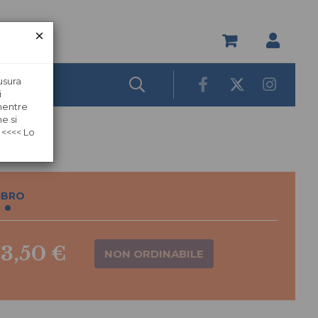
usura
i
 mentre
e si
 <<<< Lo
IBRO
13,50 €
NON ORDINABILE