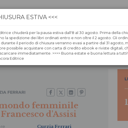
HIUSURA ESTIVA <<<
itrice chiuderà per la pausa estiva dall'8 al 30 agosto. Prima della chi
CA
LIBRERIE
ÀNCORAWOW
 la spedizione dei libri ordinati entro e non oltre il 2 agosto. Gli ordin
i durante il periodo di chiusura verranno evasi a partire dal 31 agosto,
re possibile acquistare con carta di credito ebook e riviste digitali, ch
mminile di Francesco d'Assisi
caricare immediatamente. >>>> Buona estate e buona lettura a tutti!
ncora Editrice
L
ZIA FERRARI
 mondo femminile
 Francesco d'Assisi
ore
Curzia Ferrari