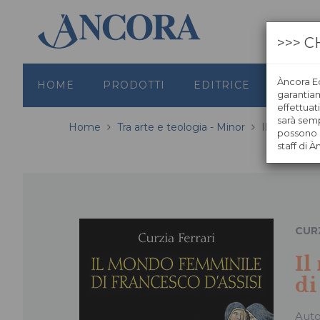
>>> C
Àncora Ed
HOME
PRODOTTI
EDITRICE
GRAFI
garantiamo
effettuat
sarà semp
Home
Tra arte e teologia - Minor
Il mondo fe
possono s
staff di À
CUR
Il
di
Aut