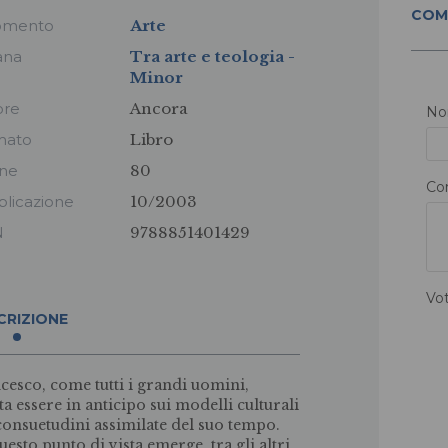
COM
omento
Arte
ana
Tra arte e teologia -
Minor
ore
Ancora
N
mato
Libro
ine
80
Co
licazione
10/2003
N
9788851401429
Vo
CRIZIONE
cesco, come tutti i grandi uomini,
lta essere in anticipo sui modelli culturali
 consuetudini assimilate del suo tempo.
uesto punto di vista emerge, tra gli altri