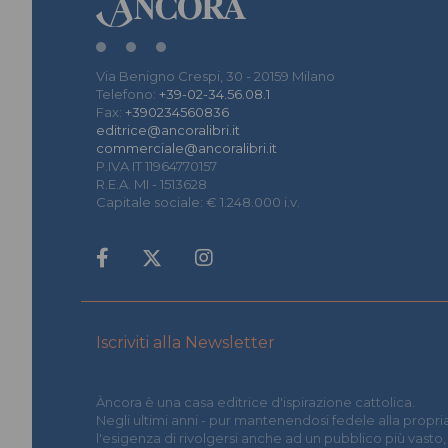
Via Benigno Crespi, 30 - 20159 Milano
Telefono:
+39-02-34.56.08.1
Fax:
+390234560836
editrice@ancoralibri.it
commerciale@ancoralibri.it
P.IVA IT 11964770157
R.E.A. MI - 1513628
Capitale sociale: € 1.248.000 i.v.
Iscriviti alla Newsletter
Àncora è una casa editrice d'ispirazione cattolica.
Negli ultimi anni - pur mantenendosi fedele alla propria
l'esigenza di rivolgersi anche ad un pubblico più vasto,