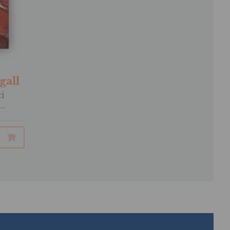
gall
ci