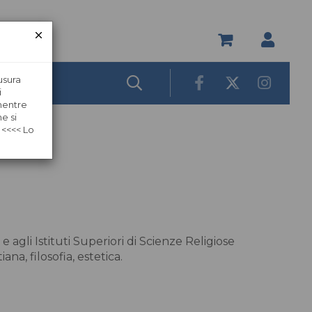
usura
i
 mentre
e si
 <<<< Lo
 agli Istituti Superiori di Scienze Religiose
na, filosofia, estetica.