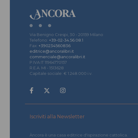
Via Benigno Crespi, 30 - 20159 Milano
Telefono:
+39-02-34.56.08.1
Fax:
+390234560836
editrice@ancoralibri.it
commerciale@ancoralibri.it
P.IVA IT 11964770157
R.E.A. MI - 1513628
Capitale sociale: € 1.248.000 i.v.
Iscriviti alla Newsletter
Àncora è una casa editrice d'ispirazione cattolica.