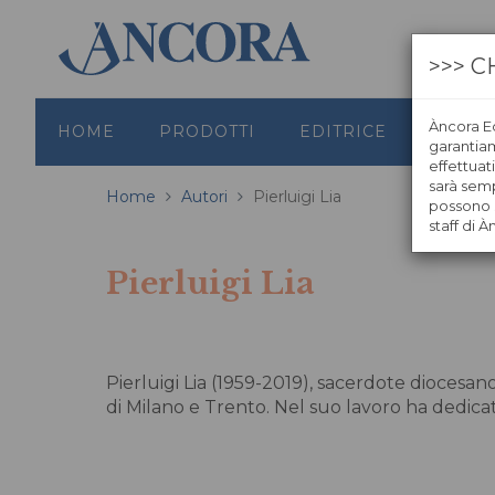
>>> C
Àncora Ed
HOME
PRODOTTI
EDITRICE
GRAFI
garantiamo
effettuat
sarà semp
Home
Autori
Pierluigi Lia
possono s
staff di À
Pierluigi Lia
Pierluigi Lia (1959-2019), sacerdote diocesano
di Milano e Trento. Nel suo lavoro ha dedicato 