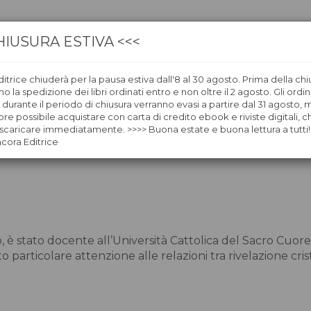
HIUSURA ESTIVA <<<
itrice chiuderà per la pausa estiva dall'8 al 30 agosto. Prima della chi
CA
LIBRERIE
ÀNCORAWOW
 la spedizione dei libri ordinati entro e non oltre il 2 agosto. Gli ordin
i durante il periodo di chiusura verranno evasi a partire dal 31 agosto,
re possibile acquistare con carta di credito ebook e riviste digitali, ch
caricare immediatamente. >>>> Buona estate e buona lettura a tutti!
ncora Editrice
, è stato docente all’Università Cattolica del Sacro Cuore e
particolare attenzione alle relazioni tra rivelazione cristia