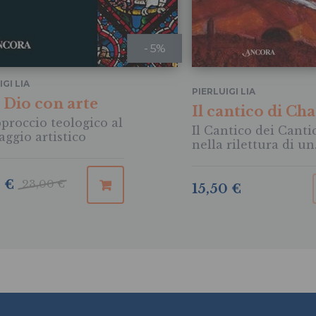
- 5%
IGI LIA
PIERLUIGI LIA
 Dio con arte
Il cantico di Cha
proccio teologico al
Il Cantico dei Canti
aggio artistico
nella rilettura di un
maestro del colore
5 €
23,00 €
15,50 €