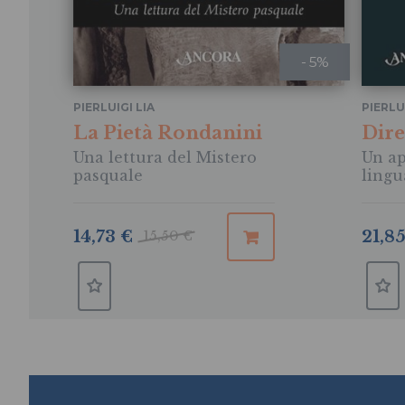
- 5%
PIERLUIGI LIA
PIERLU
La Pietà Rondanini
Dire
Una lettura del Mistero
Un ap
pasquale
lingu
21,8
14,73 €
15,50 €