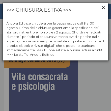
>>> CHIUSURA ESTIVA <<<
Àncora Editrice chiuderà per la pausa estiva dall'8 al 30
agosto. Prima della chiusura garantiamo la spedizione dei
libri ordinati entro e non oltre il 2 agosto. Gli ordini effettuati
durante il periodo di chiusura verranno evasi a partire dal 31
agosto, mentre sarà sempre possibile acquistare con carta di
credito ebook e riviste digitali, che si possono scaricare
immediatamente. >>>> Buona estate e buona lettura a tutti!
<<<< Lo staff di Àncora Editrice