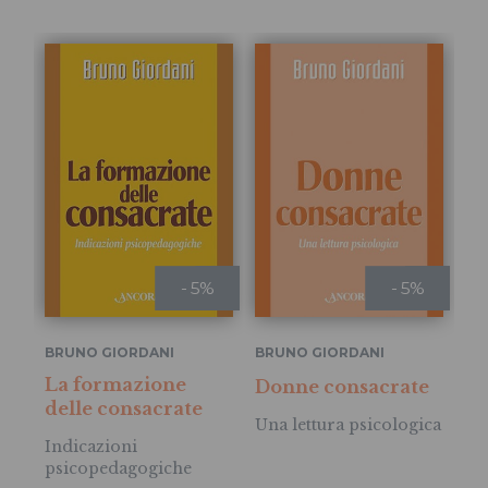
- 5%
- 5%
MA
BRUNO GIORDANI
BRUNO GIORDANI
La
La formazione
Donne consacrate
tr
delle consacrate
Una lettura psicologica
In
Indicazioni
psicopedagogiche