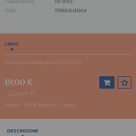
Pubblicazione
06/2013
ISBN
9788851411664
LIBRO
Promozione valida fino al 31/12/2026
19,00 €
20,00 €
risparmi: 1,00 €
Spedito in 2 giorni
DESCRIZIONE