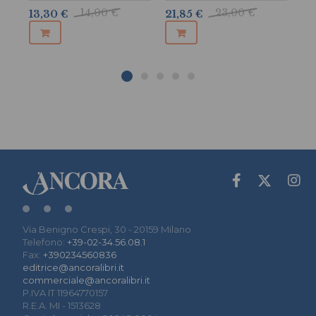
14,00 €
23,00 €
13,30 €
21,85 €
16
Via Benigno Crespi, 30 - 20159 Milano
Telefono:
+39-02-34.56.08.1
Fax:
+390234560836
editrice@ancoralibri.it
commerciale@ancoralibri.it
P.IVA IT 11964770157
R.E.A. MI - 1513628