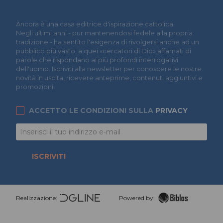
Àncora è una casa editrice d'ispirazione cattolica.
Negli ultimi anni - pur mantenendosi fedele alla propria
tradizione - ha sentito l'esigenza di rivolgersi anche ad un
pubblico più vasto, a quei «cercatori di Dio» affamati di
parole che rispondano ai più profondi interrogativi
dell'uomo. Iscriviti alla newsletter per conoscere le nostre
novità in uscita, ricevere anteprime, contenuti aggiuntivi e
promozioni.
ACCETTO LE CONDIZIONI SULLA
PRIVACY
ISCRIVITI
Realizzazione:
Powered by: