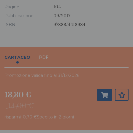
Pagine
104
Pubblicazione
09/2017
ISBN
9788851418984
CARTACEO
PDF
Promozione valida fino al 31/12/2026
13,30 €
14,00 €
risparmi: 0,70 €
Spedito in 2 giorni