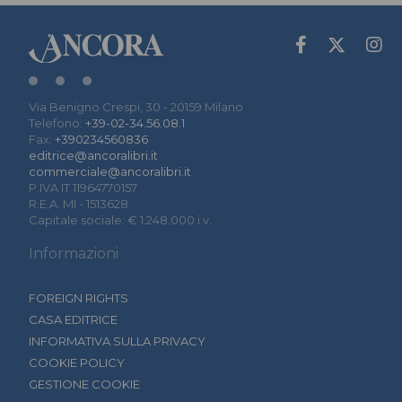
Via Benigno Crespi, 30 - 20159 Milano
Telefono:
+39-02-34.56.08.1
Fax:
+390234560836
editrice@ancoralibri.it
commerciale@ancoralibri.it
P.IVA IT 11964770157
R.E.A. MI - 1513628
Capitale sociale: € 1.248.000 i.v.
Informazioni
FOREIGN RIGHTS
CASA EDITRICE
INFORMATIVA SULLA PRIVACY
COOKIE POLICY
GESTIONE COOKIE