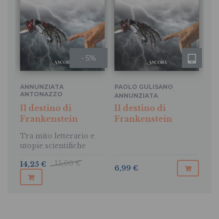
- 5%
ANNUNZIATA
PAOLO GULISANO
,
ANTONAZZO
ANNUNZIATA
PAOLO GULISANO
ANTONAZZO
,
Il destino di
Il destino di
Frankenstein
Frankenstein
Tra mito letterario e
utopie scientifiche
15,00 €
14,25 €
6,99 €