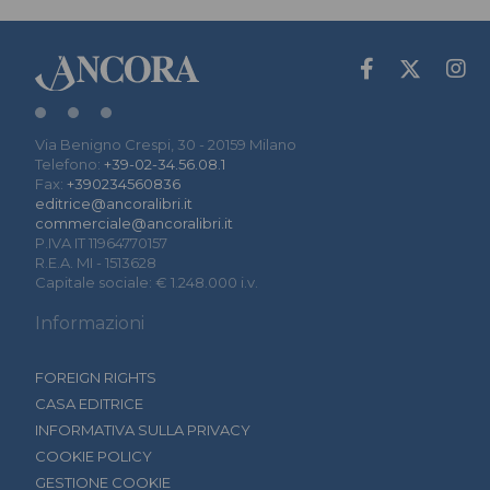
Via Benigno Crespi, 30 - 20159 Milano
Telefono:
+39-02-34.56.08.1
Fax:
+390234560836
editrice@ancoralibri.it
commerciale@ancoralibri.it
P.IVA IT 11964770157
R.E.A. MI - 1513628
Capitale sociale: € 1.248.000 i.v.
Informazioni
FOREIGN RIGHTS
CASA EDITRICE
INFORMATIVA SULLA PRIVACY
COOKIE POLICY
GESTIONE COOKIE