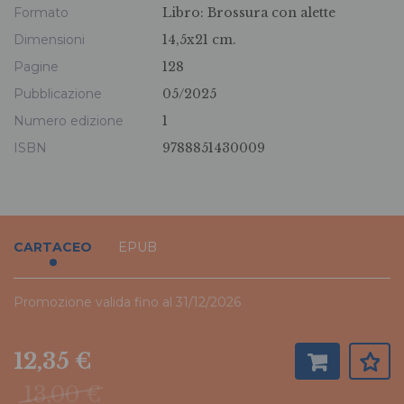
Formato
Libro:
Brossura con alette
Dimensioni
14,5x21 cm.
Pagine
128
Pubblicazione
05/2025
Numero edizione
1
ISBN
9788851430009
CARTACEO
EPUB
Promozione valida fino al 31/12/2026
12,35 €
13,00 €