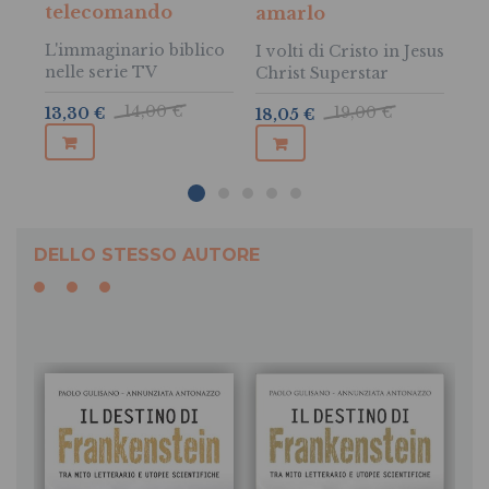
ri
telecomando
amarlo
L'immaginario biblico
I volti di Cristo in Jesus
nelle serie TV
Christ Superstar
13
14,00 €
19,00 €
13,30 €
18,05 €
DELLO STESSO AUTORE