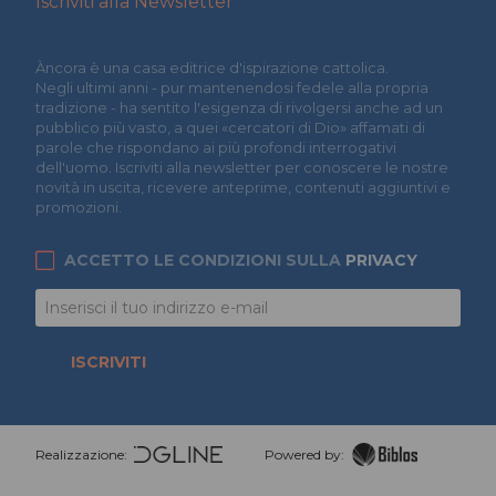
Iscriviti alla Newsletter
Àncora è una casa editrice d'ispirazione cattolica.
Negli ultimi anni - pur mantenendosi fedele alla propria
tradizione - ha sentito l'esigenza di rivolgersi anche ad un
pubblico più vasto, a quei «cercatori di Dio» affamati di
parole che rispondano ai più profondi interrogativi
dell'uomo. Iscriviti alla newsletter per conoscere le nostre
novità in uscita, ricevere anteprime, contenuti aggiuntivi e
promozioni.
ACCETTO LE CONDIZIONI SULLA
PRIVACY
ISCRIVITI
Realizzazione:
Powered by: