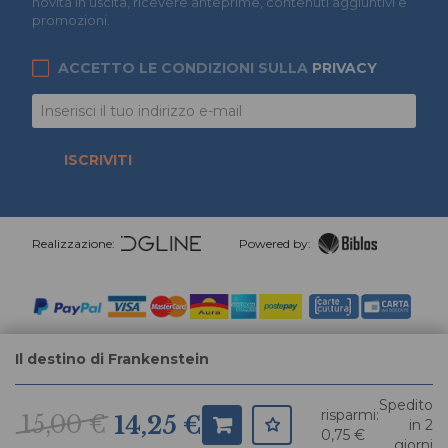
novità in uscita, ricevere anteprime, contenuti aggiuntivi e
promozioni.
ACCETTO LE CONDIZIONI SULLA
PRIVACY
ISCRIVITI
Realizzazione:
Powered by:
Il destino di Frankenstein
Spedito
risparmi:
15,00 €
14,25 €
in 2
0,75 €
giorni