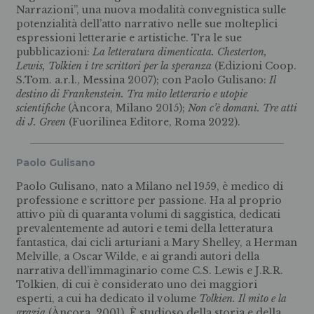
Narrazioni”, una nuova modalità convegnistica sulle
potenzialità dell’atto narrativo nelle sue molteplici
espressioni letterarie e artistiche. Tra le sue
pubblicazioni:
La letteratura dimenticata. Chesterton,
Lewis, Tolkien i tre scrittori per la speranza
(Edizioni Coop.
S.Tom. a.r.l., Messina 2007); con Paolo Gulisano:
Il
destino di Frankenstein. Tra mito letterario e utopie
scientifiche
(Àncora, Milano 2015);
Non c’è domani. Tre atti
di J. Green
(Fuorilinea Editore, Roma 2022).
Paolo Gulisano
Paolo Gulisano, nato a Milano nel 1959, è medico di
professione e scrittore per passione. Ha al proprio
attivo più di quaranta volumi di saggistica, dedicati
prevalentemente ad autori e temi della letteratura
fantastica, dai cicli arturiani a Mary Shelley, a Herman
Melville, a Oscar Wilde, e ai grandi autori della
narrativa dell’immaginario come C.S. Lewis e J.R.R.
Tolkien, di cui è considerato uno dei maggiori
esperti, a cui ha dedicato il volume
Tolkien. Il mito e la
grazia
(Àncora, 2001). È studioso della storia e della