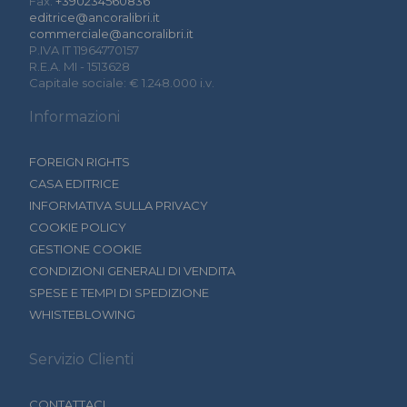
Fax:
+390234560836
editrice@ancoralibri.it
commerciale@ancoralibri.it
P.IVA IT 11964770157
R.E.A. MI - 1513628
Capitale sociale: € 1.248.000 i.v.
Informazioni
FOREIGN RIGHTS
CASA EDITRICE
INFORMATIVA SULLA PRIVACY
COOKIE POLICY
GESTIONE COOKIE
CONDIZIONI GENERALI DI VENDITA
SPESE E TEMPI DI SPEDIZIONE
WHISTEBLOWING
Servizio Clienti
CONTATTACI