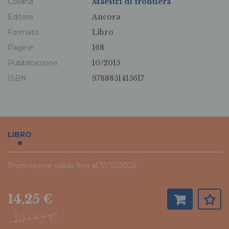
Collana
Maestri di frontiera
Editore
Ancora
Formato
Libro
Pagine
168
Pubblicazione
10/2015
ISBN
9788851415617
LIBRO
Promozione valida fino al 31/12/2026
14,25 €
15,00 €