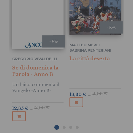
- 5%
- 5%
MATTEO MERLI
,
SABRINA PENTERIANI
MI
La città deserta
GREGORIO VIVALDELLI
15
ce
Se di domenica la
Parola - Anno B
Cr
cr
Un laico commenta il
Vangelo -Anno B-
14,00 €
13,30 €
12
13,00 €
12,35 €