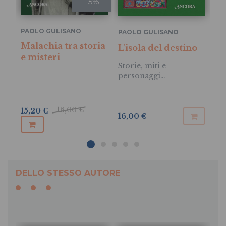
- 5%
PAOLO GULISANO
PA
PAOLO GULISANO
Malachia tra storia
Jo
L'isola del destino
e misteri
N
Storie, miti e
Pr
personaggi
di 
dell'Irlanda
medioevale
16,00 €
15,20 €
9,
16,00 €
DELLO STESSO AUTORE