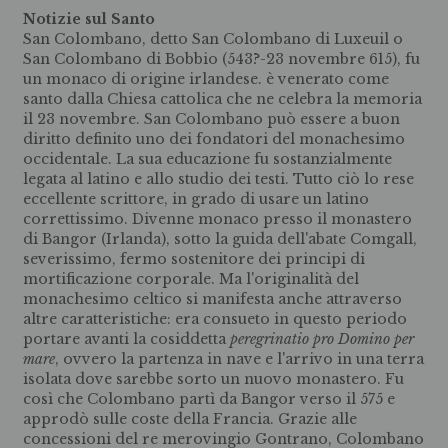
Notizie sul Santo
San Colombano, detto San Colombano di Luxeuil o
San Colombano di Bobbio (543?-23 novembre 615), fu
un monaco di origine irlandese. è venerato come
santo dalla Chiesa cattolica che ne celebra la memoria
il 23 novembre. San Colombano può essere a buon
diritto definito uno dei fondatori del monachesimo
occidentale. La sua educazione fu sostanzialmente
legata al latino e allo studio dei testi. Tutto ciò lo rese
eccellente scrittore, in grado di usare un latino
correttissimo. Divenne monaco presso il monastero
di Bangor (Irlanda), sotto la guida dell'abate Comgall,
severissimo, fermo sostenitore dei principi di
mortificazione corporale. Ma l'originalità del
monachesimo celtico si manifesta anche attraverso
altre caratteristiche: era consueto in questo periodo
portare avanti la cosiddetta
peregrinatio pro Domino per
mare
, ovvero la partenza in nave e l'arrivo in una terra
isolata dove sarebbe sorto un nuovo monastero. Fu
così che Colombano partì da Bangor verso il 575 e
approdò sulle coste della Francia. Grazie alle
concessioni del re merovingio Gontrano, Colombano