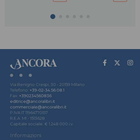
Via Benigno Crespi, 30 - 20159 Milano
Telefono:
+39-02-34.56.08.1
Fax:
+390234560836
editrice@ancoralibri.it
commerciale@ancoralibri.it
P.IVA IT 11964770157
R.E.A. MI - 1513628
Capitale sociale: € 1.248.000 i.v.
Informazioni