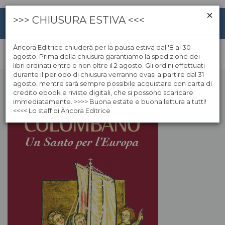
>>> CHIUSURA ESTIVA <<<
Àncora Editrice chiuderà per la pausa estiva dall'8 al 30
agosto. Prima della chiusura garantiamo la spedizione dei
libri ordinati entro e non oltre il 2 agosto. Gli ordini effettuati
durante il periodo di chiusura verranno evasi a partire dal 31
agosto, mentre sarà sempre possibile acquistare con carta di
credito ebook e riviste digitali, che si possono scaricare
immediatamente. >>>> Buona estate e buona lettura a tutti!
<<<< Lo staff di Àncora Editrice