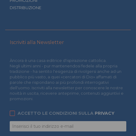
PROMOZIONI
DISTRIBUZIONE
Iscriviti alla Newsletter
Àncora è una casa editrice d'ispirazione cattolica.
Negli ultimi anni - pur mantenendosi fedele alla propria
tradizione - ha sentito l'esigenza di rivolgersi anche ad un
pubblico più vasto, a quei «cercatori di Dio» affamati di
parole che rispondano ai più profondi interrogativi
dell'uomo. Iscriviti alla newsletter per conoscere le nostre
novità in uscita, ricevere anteprime, contenuti aggiuntivi e
promozioni.
ACCETTO LE CONDIZIONI SULLA
PRIVACY