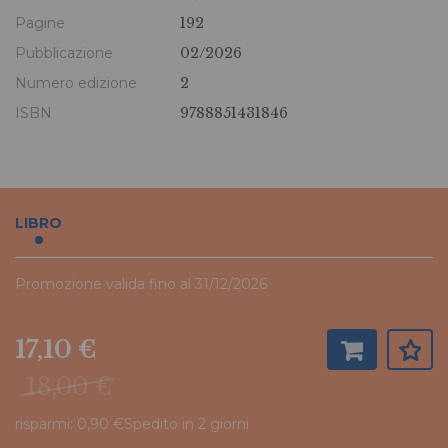
Pagine
192
Pubblicazione
02/2026
Numero edizione
2
ISBN
9788851431846
LIBRO
Promozione valida fino al 31/12/2026
17,10 €
18,00 €
risparmi: 0,90 €
Spedito in 2 giorni