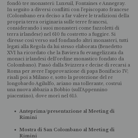
fondò tre monasteri: Luxeuil, Fontaines e Annegray.
In seguito a diversi conflitti con l'episcopato francese
(Colombano era deciso a far valere le tradizioni della
propria terra originaria sulle terre francesi,
considerando i suoi monasteri come fazzoletti di
terra irlandese) nel 610 fu costretto a fuggire. Si
diresse così verso sud fondando altri monasteri, tutti
legati alla Regola da lui stesso elaborata (Benedetto
XVI ha ricordato che la Baviera fu evangelizzata da
monaci irlandesi dell'ordine monastico fondato da
Colombano). Passò dalla Svizzera e decise di recarsi a
Roma per avere l'approvazione di papa Bonifacio IV;
risalì poi a Milano e, sotto la protezione del re
longobardo Agilulfo, ariano ma tollerante, costruì
una nuova abbazia a Bobbio (sull'Appennino
piacentino), dove morì nel 615.
Anteprima/presentazione al Meeting di
Rimini
Mostra di San Colombano al Meeting di
Rimini