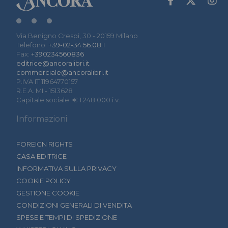
Via Benigno Crespi, 30 - 20159 Milano
Telefono:
+39-02-34.56.08.1
Fax:
+390234560836
editrice@ancoralibri.it
commerciale@ancoralibri.it
P.IVA IT 11964770157
R.E.A. MI - 1513628
Capitale sociale: € 1.248.000 i.v.
Informazioni
FOREIGN RIGHTS
CASA EDITRICE
INFORMATIVA SULLA PRIVACY
COOKIE POLICY
GESTIONE COOKIE
CONDIZIONI GENERALI DI VENDITA
SPESE E TEMPI DI SPEDIZIONE