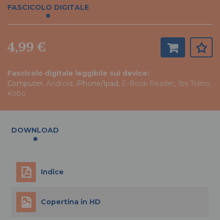
FASCICOLO DIGITALE
4,99 €
Fascicolo digitale leggibile sui device:
Computer
, Android,
iPhone/Ipad
, E-Book Reader, Ibs Tolino,
Kobo
DOWNLOAD
Indice
Copertina in HD