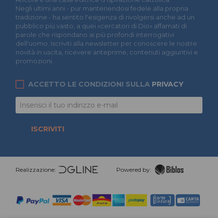
Negli ultimi anni - pur mantenendosi fedele alla propria
tradizione - ha sentito l'esigenza di rivolgersi anche ad un
pubblico più vasto, a quei «cercatori di Dio» affamati di
parole che rispondano ai più profondi interrogativi
dell'uomo. Iscriviti alla newsletter per conoscere le nostre
novità in uscita, ricevere anteprime, contenuti aggiuntivi e
promozioni.
ACCETTO LE CONDIZIONI SULLA
PRIVACY
ISCRIVITI
Realizzazione:
Powered by: