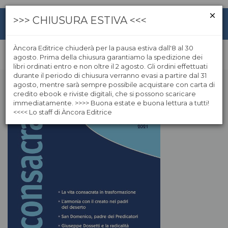
>>> CHIUSURA ESTIVA <<<
Àncora Editrice chiuderà per la pausa estiva dall'8 al 30
agosto. Prima della chiusura garantiamo la spedizione dei
libri ordinati entro e non oltre il 2 agosto. Gli ordini effettuati
durante il periodo di chiusura verranno evasi a partire dal 31
agosto, mentre sarà sempre possibile acquistare con carta di
credito ebook e riviste digitali, che si possono scaricare
immediatamente. >>>> Buona estate e buona lettura a tutti!
<<<< Lo staff di Àncora Editrice