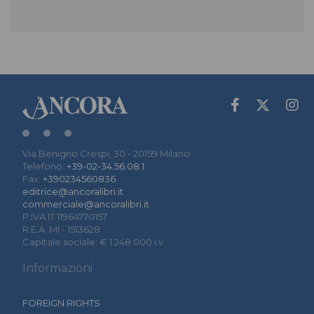
Via Benigno Crespi, 30 - 20159 Milano
Telefono:
+39-02-34.56.08.1
Fax:
+390234560836
editrice@ancoralibri.it
commerciale@ancoralibri.it
P.IVA IT 11964770157
R.E.A. MI - 1513628
Capitale sociale: € 1.248.000 i.v.
Informazioni
FOREIGN RIGHTS