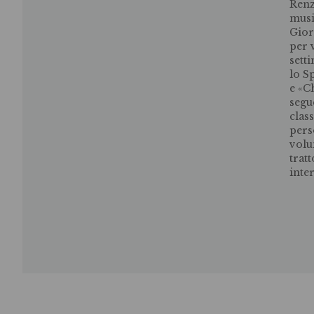
Renz
musi
Gior
per 
sett
lo S
e «C
segu
clas
pers
volu
tratt
inte