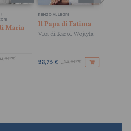
I
RENZO ALLEGRI
,
RENZO ALLE
GRI
Il Papa di Fatima
Il Papa 
di Maria
Vita di Karol Wojtyla
Vita di K
0,00 €
25,00 €
23,75 €
12,90 €