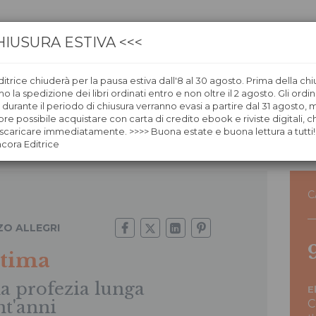
HIUSURA ESTIVA <<<
itrice chiuderà per la pausa estiva dall'8 al 30 agosto. Prima della chi
CA
LIBRERIE
ÀNCORAWOW
 la spedizione dei libri ordinati entro e non oltre il 2 agosto. Gli ordin
i durante il periodo di chiusura verranno evasi a partire dal 31 agosto,
re possibile acquistare con carta di credito ebook e riviste digitali, ch
caricare immediatamente. >>>> Buona estate e buona lettura a tutti!
ncora Editrice
C
ZO ALLEGRI
atima
a profezia lunga
E
nt'anni
C