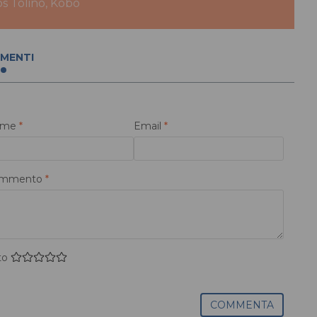
bs Tolino, Kobo
MENTI
ome
*
Email
*
mmento
*
to
COMMENTA