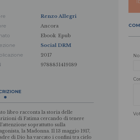
I
ore
Renzo Allegri
COM
ore
Ancora
mato
Ebook
Epub
ezione
Social DRM
licazione
2017
N
N
9788851419189
Co
CRIZIONE
to libro racconta la storia delle
Vo
rizioni di Fa­tima cercando di tenere
 l'attenzione soprattutto sulla
agonista, la Madonna. Il 13 maggio 1917,
adre di Dio ha varcato i confini tra cielo