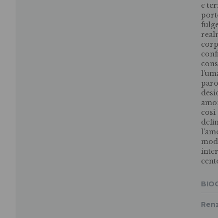
e te
porto
fulg
real
corp
conf
consi
l'uma
paro
desi
amor
cosi
defi
l'am
modi,
inte
cento
BIO
Renz