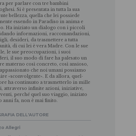
rra per parlare con tre bambini
ghesi. Si è presentata in tutta la sua
ente bellezza, quella che lei possiede
mente essendo in Paradiso in anima e
o. Ha iniziato un dialogo con i piccoli
idando informa­zioni, raccomandazioni,
gli, desideri, da trasmet­tere a tutta
nità, di cui lei è vera Madre. Con le sue
le, le sue preoccupazioni, i suoi
deri, il suo modo di fare ha palesato un
e materno così con­creto, così ansioso,
̀ appassionato che noi umani possiamo
nire «sconvolgente». E da allora, quel­
ore ha continuato a trasmetterlo in mille
 attraverso infinite azioni, iniziative,
rventi, perché quel suo viaggio, iniziato
 anni fa, non è mai finito.
GRAFIA DELL'AUTORE
o Allegri