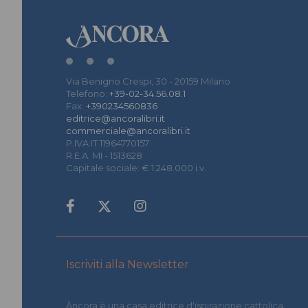
Via Benigno Crespi, 30 - 20159 Milano
Telefono:
+39-02-34.56.08.1
Fax:
+390234560836
editrice@ancoralibri.it
commerciale@ancoralibri.it
P.IVA IT 11964770157
R.E.A. MI - 1513628
Capitale sociale: € 1.248.000 i.v.
Iscriviti alla Newsletter
Àncora è una casa editrice d'ispirazione cattolica.