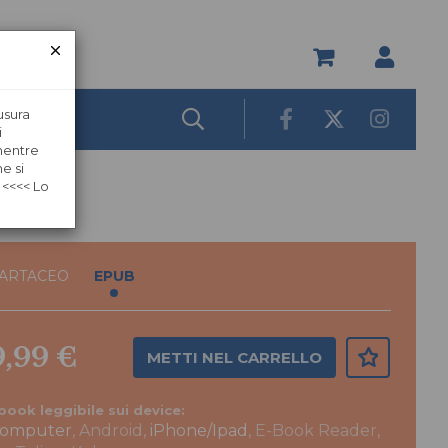
usura
i
 mentre
e si
 <<<< Lo
ARTACEO
EPUB
9,99 €
METTI NEL CARRELLO
book leggibile sui device:
omputer
, Android,
iPhone/Ipad
, E-Book Reader,