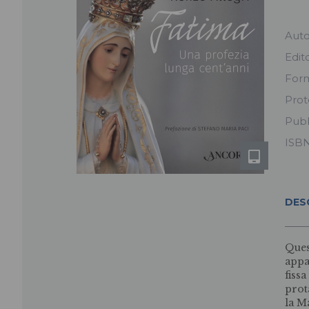
Aut
Edit
For
Prot
Pubb
ISB
DES
Ques
appa
fissa
prot
la M