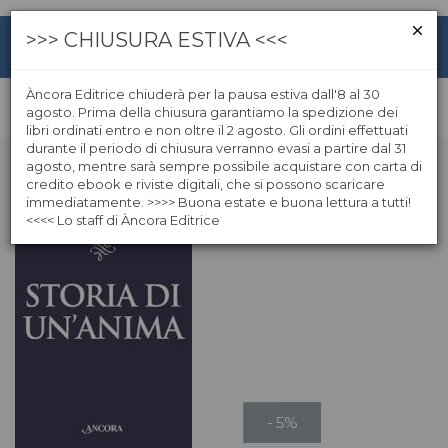
>>> CHIUSURA ESTIVA <<<
Àncora Editrice chiuderà per la pausa estiva dall'8 al 30
agosto. Prima della chiusura garantiamo la spedizione dei
libri ordinati entro e non oltre il 2 agosto. Gli ordini effettuati
durante il periodo di chiusura verranno evasi a partire dal 31
agosto, mentre sarà sempre possibile acquistare con carta di
credito ebook e riviste digitali, che si possono scaricare
immediatamente. >>>> Buona estate e buona lettura a tutti!
<<<< Lo staff di Àncora Editrice
- 5%