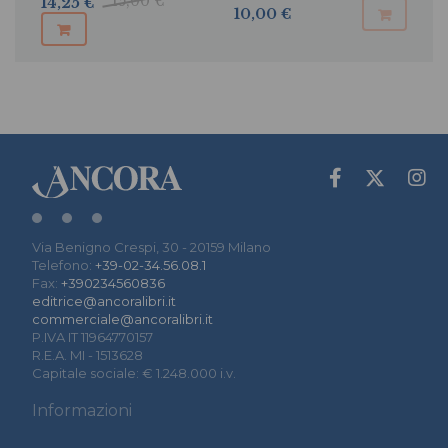
15,00 €
14,25 €
10,00 €
Via Benigno Crespi, 30 - 20159 Milano
Telefono:
+39-02-34.56.08.1
Fax:
+390234560836
editrice@ancoralibri.it
commerciale@ancoralibri.it
P.IVA IT 11964770157
R.E.A. MI - 1513628
Capitale sociale: € 1.248.000 i.v.
Informazioni