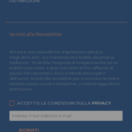
DISTRIBUZIONE
Iscriviti alla Newsletter
Àncora è una casa editrice d'ispirazione cattolica.
Negli ultimi anni - pur mantenendosi fedele alla propria
tradizione - ha sentito l'esigenza di rivolgersi anche ad un
pubblico più vasto, a quei «cercatori di Dio» affamati di
parole che rispondano ai più profondi interrogativi
dell'uomo. Iscriviti alla newsletter per conoscere le nostre
novità in uscita, ricevere anteprime, contenuti aggiuntivi e
promozioni.
ACCETTO LE CONDIZIONI SULLA
PRIVACY
ISCRIVITI