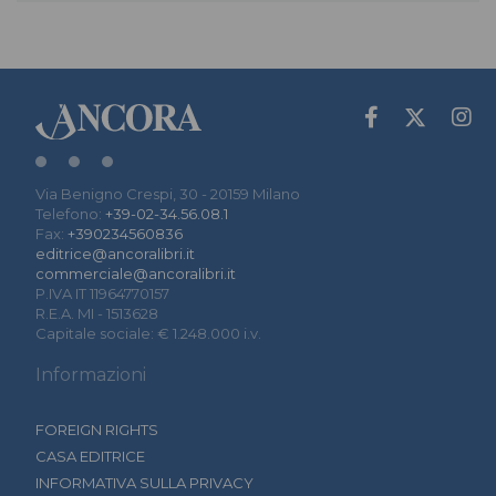
Via Benigno Crespi, 30 - 20159 Milano
Telefono:
+39-02-34.56.08.1
Fax:
+390234560836
editrice@ancoralibri.it
commerciale@ancoralibri.it
P.IVA IT 11964770157
R.E.A. MI - 1513628
Capitale sociale: € 1.248.000 i.v.
Informazioni
FOREIGN RIGHTS
CASA EDITRICE
INFORMATIVA SULLA PRIVACY