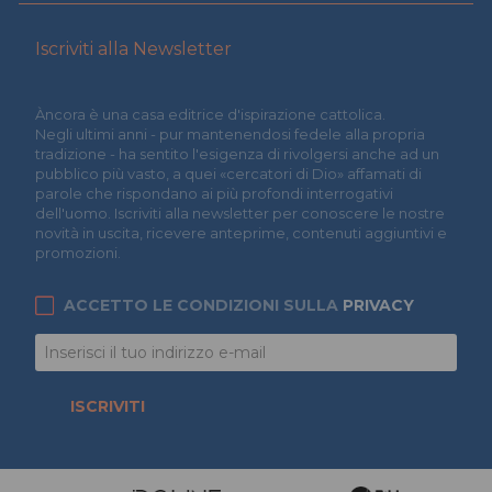
Iscriviti alla Newsletter
Àncora è una casa editrice d'ispirazione cattolica.
Negli ultimi anni - pur mantenendosi fedele alla propria
tradizione - ha sentito l'esigenza di rivolgersi anche ad un
pubblico più vasto, a quei «cercatori di Dio» affamati di
parole che rispondano ai più profondi interrogativi
dell'uomo. Iscriviti alla newsletter per conoscere le nostre
novità in uscita, ricevere anteprime, contenuti aggiuntivi e
promozioni.
ACCETTO LE CONDIZIONI SULLA
PRIVACY
ISCRIVITI