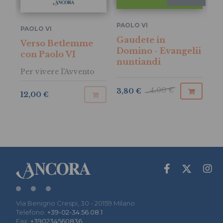
PAOLO VI
PAOLO VI
Gaudete in
Verso Betlemme
Domino - Evangelii
con Paolo VI
nuntiandi
Per vivere l'Avvento
4,00 €
3,80 €
12,00 €
Via Benigno Crespi, 30 - 20159 Milano
Telefono:
+39-02-34.56.08.1
Fax:
+390234560836