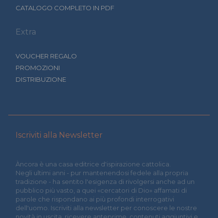
CATALOGO COMPLETO IN PDF
Extra
VOUCHER REGALO
PROMOZIONI
DISTRIBUZIONE
Iscriviti alla Newsletter
Àncora è una casa editrice d'ispirazione cattolica.
Negli ultimi anni - pur mantenendosi fedele alla propria
tradizione - ha sentito l'esigenza di rivolgersi anche ad un
pubblico più vasto, a quei «cercatori di Dio» affamati di
parole che rispondano ai più profondi interrogativi
dell'uomo. Iscriviti alla newsletter per conoscere le nostre
novità in uscita, ricevere anteprime, contenuti aggiuntivi e