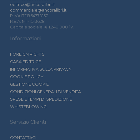
editrice@ancoralibri.it
commerciale@ancoralibri.it
P.IVA IT 11964770157
R.E.A. MI - 1513628
Capitale sociale: € 1.248.000 i.v.
Informazioni
FOREIGN RIGHTS
CASA EDITRICE
INFORMATIVA SULLA PRIVACY
COOKIE POLICY
GESTIONE COOKIE
CONDIZIONI GENERALI DI VENDITA
SPESE E TEMPI DI SPEDIZIONE
WHISTEBLOWING
Servizio Clienti
CONTATTACI