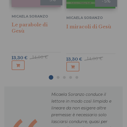
- 5%
MICAELA SORANZO
PA
MICAELA SORANZO
SI
Le parabole di
I miracoli di Gesù
La
Gesù
pi
le
14,00 €
13,30 €
14,00 €
13,30 €
7,1
Micaela Soranzo conduce il
lettore in modo così limpido e
lineare da non esigere altre
premesse: è necessario solo
lasciarsi condurre, quasi per