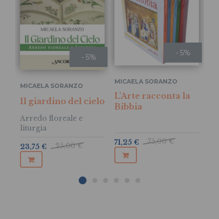
- 5%
- 5%
MICAELA SORANZO
MICAELA SORANZO
MI
L'Arte racconta la
Le
Il giardino del cielo
Bibbia
G
Arredo floreale e
liturgia
75,00 €
71,25 €
25,00 €
23,75 €
9,