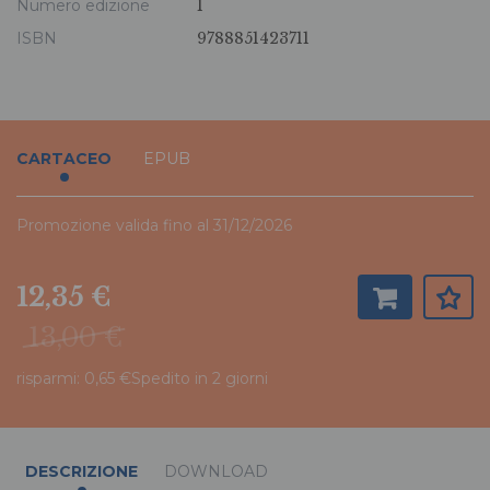
Numero edizione
1
ISBN
9788851423711
CARTACEO
EPUB
Promozione valida fino al 31/12/2026
12,35 €
13,00 €
risparmi: 0,65 €
Spedito in 2 giorni
DESCRIZIONE
DOWNLOAD