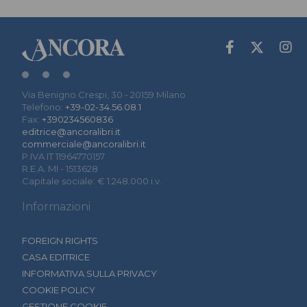
Via Benigno Crespi, 30 - 20159 Milano
Telefono:
+39-02-34.56.08.1
Fax:
+390234560836
editrice@ancoralibri.it
commerciale@ancoralibri.it
P.IVA IT 11964770157
R.E.A. MI - 1513628
Capitale sociale: € 1.248.000 i.v.
Informazioni
FOREIGN RIGHTS
CASA EDITRICE
INFORMATIVA SULLA PRIVACY
COOKIE POLICY
GESTIONE COOKIE