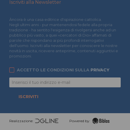
Iscriviti alla Newsletter
Àncora è una casa editrice d'ispirazione cattolica.
Negli ultimi anni - pur mantenendosi fedele alla propria
tradizione - ha sentito l'esigenza di rivolgersi anche ad un
pubblico più vasto, a quei «cercatori di Dio» affamati di
parole che rispondano ai più profondi interrogativi
dell'uomo. Iscriviti alla newsletter per conoscere le nostre
novità in uscita, ricevere anteprime, contenuti aggiuntivi e
promozioni.
ACCETTO LE CONDIZIONI SULLA
PRIVACY
ISCRIVITI
Realizzazione:
Powered by: