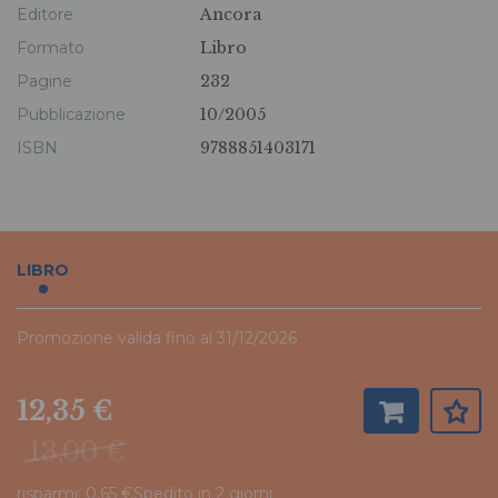
Editore
Ancora
Formato
Libro
Pagine
232
Pubblicazione
10/2005
ISBN
9788851403171
LIBRO
Promozione valida fino al 31/12/2026
12,35 €
13,00 €
risparmi: 0,65 €
Spedito in 2 giorni