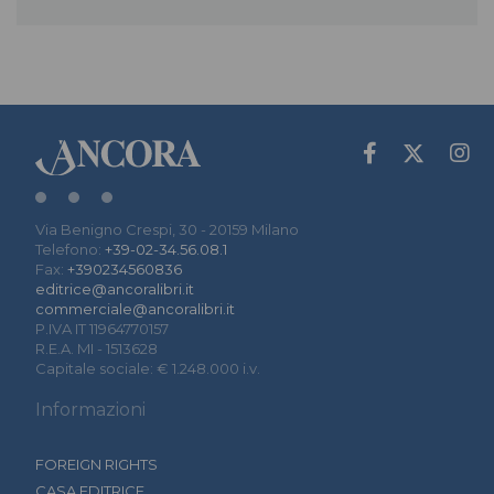
Via Benigno Crespi, 30 - 20159 Milano
Telefono:
+39-02-34.56.08.1
Fax:
+390234560836
editrice@ancoralibri.it
commerciale@ancoralibri.it
P.IVA IT 11964770157
R.E.A. MI - 1513628
Capitale sociale: € 1.248.000 i.v.
Informazioni
FOREIGN RIGHTS
CASA EDITRICE