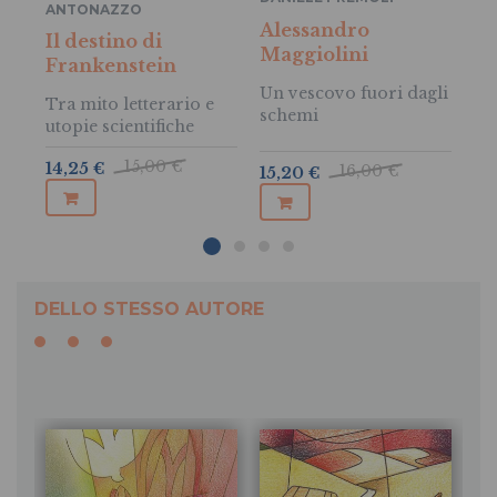
me
ANTONAZZO
Alessandro
PAOLO GULISANO
,
Il destino di
Fra
Maggiolini
Frankenstein
"M
Un vescovo fuori dagli
Tra mito letterario e
schemi
utopie scientifiche
15,00 €
18
14,25 €
16,00 €
15,20 €
DELLO STESSO AUTORE