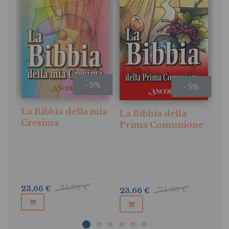
- 5%
- 5%
La
La Bibbia della mia
La Bibbia della
Cresima
Prima Comunione
24,90 €
23,66 €
24,90 €
24
23,66 €