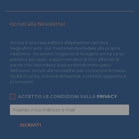
Iscriviti alla Newsletter
Àncora è una casa editrice d'ispirazione cattolica.
Negli ultimi anni - pur mantenendosi fedele alla propria
tradizione - ha sentito l'esigenza di rivolgersi anche ad un
pubblico più vasto, a quei «cercatori di Dio» affamati di
parole che rispondano ai più profondi interrogativi
dell'uomo. Iscriviti alla newsletter per conoscere le nostre
novità in uscita, ricevere anteprime, contenuti aggiuntivi e
promozioni.
ACCETTO LE CONDIZIONI SULLA
PRIVACY
ISCRIVITI