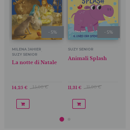
- 5%
- 5%
MILENA JAHIER
SUZY SENIOR
DU
,
SUZY SENIOR
SU
Animali Splash
Il
La notte di Natale
ab
s
15,00 €
11,90 €
14,25 €
11,31 €
12