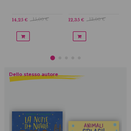
15,00 €
13,00 €
14,25 €
12,35 €
12
Dello stesso autore