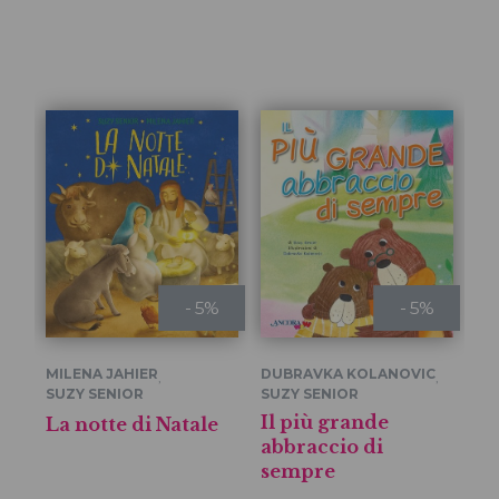
- 5%
- 5%
MILENA JAHIER
DUBRAVKA KOLANOVIC
DU
,
,
SUZY SENIOR
SUZY SENIOR
SU
Il più grande
Do
La notte di Natale
abbraccio di
pi
sempre