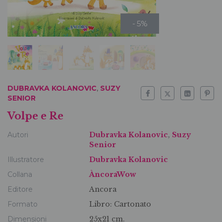
- 5%
DUBRAVKA KOLANOVIC
,
SUZY
SENIOR
Volpe e Re
Autori
Dubravka Kolanovic
,
Suzy
Senior
Illustratore
Dubravka Kolanovic
Collana
ÀncoraWow
Editore
Ancora
Formato
Libro:
Cartonato
Dimensioni
25x21 cm.