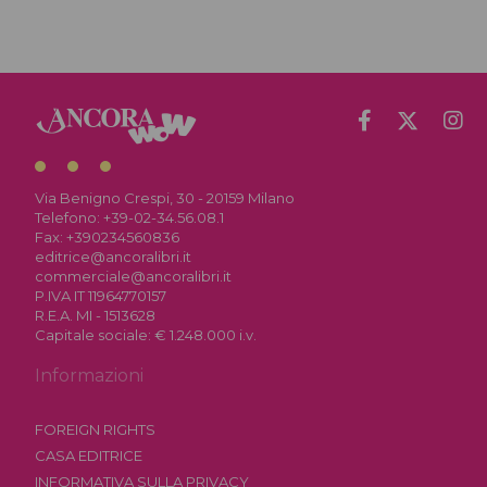
Via Benigno Crespi, 30 - 20159 Milano
Telefono:
+39-02-34.56.08.1
Fax:
+390234560836
editrice@ancoralibri.it
commerciale@ancoralibri.it
P.IVA IT 11964770157
R.E.A. MI - 1513628
Capitale sociale: € 1.248.000 i.v.
Informazioni
FOREIGN RIGHTS
CASA EDITRICE
INFORMATIVA SULLA PRIVACY