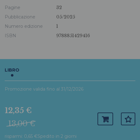
Pagine
32
Pubblicazione
05/2025
Numero edizione
1
ISBN
9788851429416
LIBRO
Promozione valida fino al 31/12/2026
12,35 €
13,00 €
risparmi: 0,65 €
Spedito in 2 giorni