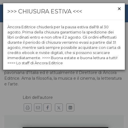
>>> CHIUSURA ESTIVA <<<
Àncora Editrice chiuderà per la pausa estiva dall'8 al 30
agosto. Prima della chiusura garantiamo la spedizione dei
libri ordinati entro e non oltre il 2 agosto. Gli ordini effettuati
Giovanni Battista Magoni
durante il periodo di chiusura verranno evasi a partire dal 31
agosto, mentre sarà sempre possibile acquistare con carta di
credito ebook e riviste digitali, che si possono scaricare
Giovanni Battista Magoni, sacerdote pavoniano, laureato in
immediatamente. >>>> Buona estate e buona lettura a tutti!
filosofia, ha insegnato per molti anni nella scuola. Ha svolto
<<<< Lo staff di Àncora Editrice
per nove anni l’incarico di Superiore della Provincia
pavoniana d’Italia ed è attualmente il Direttore di Àncora
Editrice. Ama la filosofia, la musica e il cinema, la letteratura
e l’arte.
Libri dell'autore