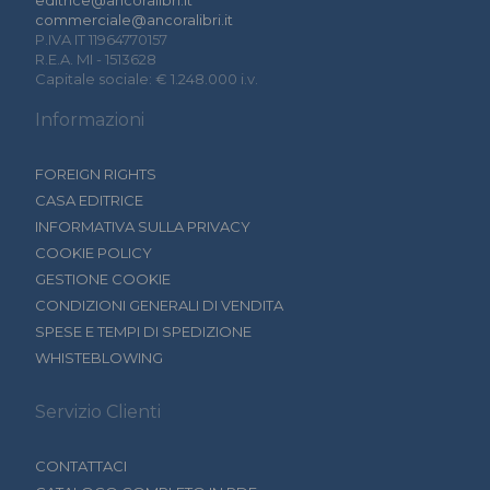
commerciale@ancoralibri.it
P.IVA IT 11964770157
R.E.A. MI - 1513628
Capitale sociale: € 1.248.000 i.v.
Informazioni
FOREIGN RIGHTS
CASA EDITRICE
INFORMATIVA SULLA PRIVACY
COOKIE POLICY
GESTIONE COOKIE
CONDIZIONI GENERALI DI VENDITA
SPESE E TEMPI DI SPEDIZIONE
WHISTEBLOWING
Servizio Clienti
CONTATTACI