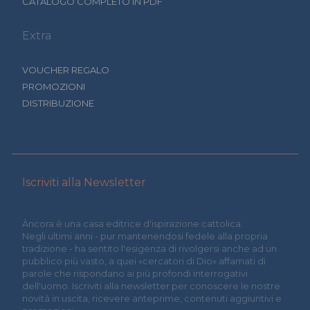
CATALOGO COMPLETO IN PDF
Extra
VOUCHER REGALO
PROMOZIONI
DISTRIBUZIONE
Iscriviti alla Newsletter
Àncora è una casa editrice d'ispirazione cattolica.
Negli ultimi anni - pur mantenendosi fedele alla propria
tradizione - ha sentito l'esigenza di rivolgersi anche ad un
pubblico più vasto, a quei «cercatori di Dio» affamati di
parole che rispondano ai più profondi interrogativi
dell'uomo. Iscriviti alla newsletter per conoscere le nostre
novità in uscita, ricevere anteprime, contenuti aggiuntivi e