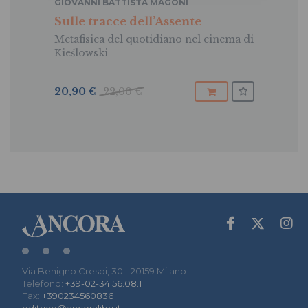
GIOVANNI BATTISTA MAGONI
Sulle tracce dell’Assente
Metafisica del quotidiano nel cinema di
Kieślowski
20,90 €
22,00 €
Via Benigno Crespi, 30 - 20159 Milano
Telefono:
+39-02-34.56.08.1
Fax:
+390234560836
editrice@ancoralibri.it