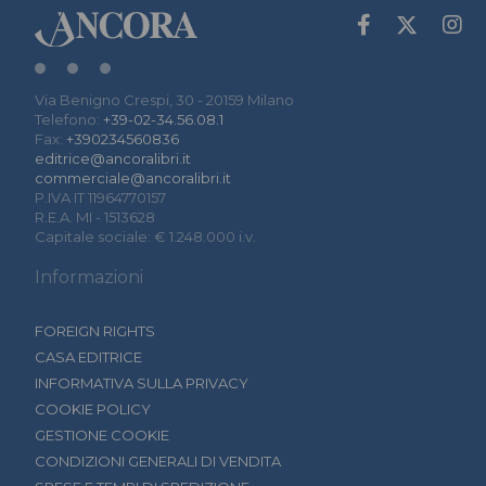
Via Benigno Crespi, 30 - 20159 Milano
Telefono:
+39-02-34.56.08.1
Fax:
+390234560836
editrice@ancoralibri.it
commerciale@ancoralibri.it
P.IVA IT 11964770157
R.E.A. MI - 1513628
Capitale sociale: € 1.248.000 i.v.
Informazioni
FOREIGN RIGHTS
CASA EDITRICE
INFORMATIVA SULLA PRIVACY
COOKIE POLICY
GESTIONE COOKIE
CONDIZIONI GENERALI DI VENDITA