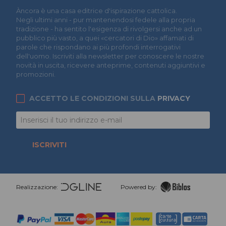
Àncora è una casa editrice d'ispirazione cattolica.
Negli ultimi anni - pur mantenendosi fedele alla propria
tradizione - ha sentito l'esigenza di rivolgersi anche ad un
pubblico più vasto, a quei «cercatori di Dio» affamati di
parole che rispondano ai più profondi interrogativi
dell'uomo. Iscriviti alla newsletter per conoscere le nostre
novità in uscita, ricevere anteprime, contenuti aggiuntivi e
promozioni.
ACCETTO LE CONDIZIONI SULLA
PRIVACY
ISCRIVITI
Realizzazione:
Powered by: