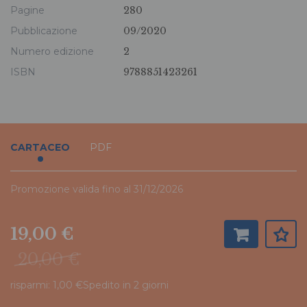
Pagine
280
Pubblicazione
09/2020
Numero edizione
2
ISBN
9788851423261
CARTACEO
PDF
Promozione valida fino al 31/12/2026
19,00 €
20,00 €
risparmi: 1,00 €
Spedito in 2 giorni