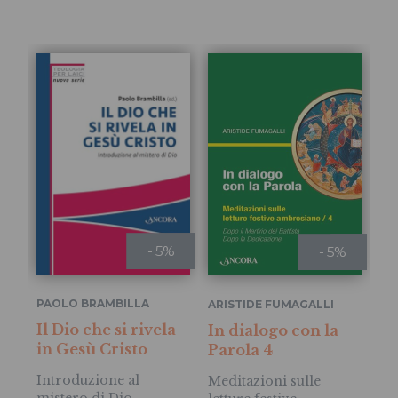
- 5%
- 5%
PAOLO BRAMBILLA
ARISTIDE FUMAGALLI
AR
Il Dio che si rivela
In dialogo con la
In
in Gesù Cristo
Parola 4
Pa
Introduzione al
Meditazioni sulle
Me