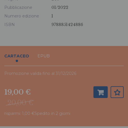
Pubblicazione
01/2022
Numero edizione
1
ISBN
9788851424886
CARTACEO
EPUB
Promozione valida fino al 31/12/2026
19,00 €
20,00 €
risparmi: 1,00 €
Spedito in 2 giorni