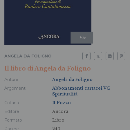
- 5%
ANGELA DA FOLIGNO
Il libro di Angela da Foligno
Autore
Angela da Foligno
Argomenti
Abbonamenti cartacei VC
Spiritualità
Collana
Il Pozzo
Editore
Ancora
Formato
Libro
Pagine
240