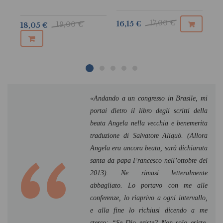
17,00 €
11
16,15 €
19,00 €
18,05 €
«Andando a un congresso in Brasile, mi
portai dietro il libro degli scritti della
beata Angela nella vecchia e benemerita
traduzione di Salvatore Aliquò. (Allora
Angela era ancora beata, sarà dichiarata
santa da papa Francesco nell’ottobre del
2013). Ne rimasi letteralmente
abbagliato. Lo portavo con me alle
conferenze, lo riaprivo a ogni intervallo,
e alla fine lo richiusi dicendo a me
stesso: “Se Dio esiste? Non solo esiste,