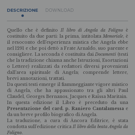
DESCRIZIONE
DOWNLOAD
Quello che è definito
Il libro di Angela da Foligno
è
costituito da due parti: la prima, intitolata
Memoriale
, è
il resoconto dell’esperienza mistica che Angela ebbe
nel 1291 e che poi dettò a Frate Arnaldo, suo parente e
consigliere. La seconda è costituita dai
Documenti
(testi
che la tradizione chiama anche Istruzioni, Esortazioni
o Lettere) realizzati da redattori diversi provenienti
dall’area spirituale di Angela; comprende lettere,
brevi annotazioni, trattati.
Da questi testi emerge il fiammeggiante vigore mistico
di Angela, che ha appassionato tra gli altri Paul
Claudel, Georges Bernanos, Jacques e Raïssa Maritain.
In questa edizione il Libro è preceduto da una
Presentazione del card. p. Raniero Cantalamessa
e
da un breve profilo biografico di Angela.
La traduzione, a cura di Àncora Editrice, è stata
condotta sull’edizione critica
Il libro della beata Angela da
Foligno
.