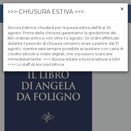
>>> CHIUSURA ESTIVA <<<
Àncora Editrice chiuderà per la pausa estiva dall'8 al 30
agosto. Prima della chiusura garantiamo la spedizione dei
libri ordinati entro e non oltre il 2 agosto. Gli ordini effettuati
durante il periodo di chiusura verranno evasi a partire dal 31
agosto, mentre sarà sempre possibile acquistare con carta di
credito ebook e riviste digitali, che si possono scaricare
immediatamente. >>>> Buona estate e buona lettura a tutti!
<<<< Lo staff di Àncora Editrice