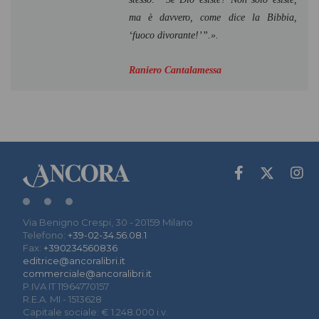
ma è davvero, come dice la Bibbia,
‘fuoco divorante!’”.».
Raniero Cantalamessa
Via Benigno Crespi, 30 - 20159 Milano
Telefono:
+39-02-34.56.08.1
Fax:
+390234560836
editrice@ancoralibri.it
commerciale@ancoralibri.it
P.IVA IT 11964770157
R.E.A. MI - 1513628
Capitale sociale: € 1.248.000 i.v.