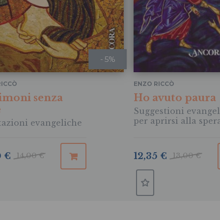
- 5%
RICCÒ
ENZO RICCÒ
imoni senza
Ho avuto paura
e
Suggestioni evangel
per aprirsi alla spe
azioni evangeliche
0 €
14,00 €
12,35 €
13,00 €