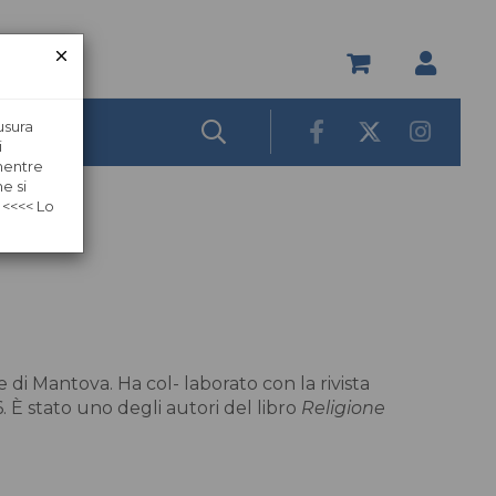
usura
i
 mentre
e si
 <<<< Lo
e di Mantova. Ha col- laborato con la rivista
. È stato uno degli autori del libro
Religione