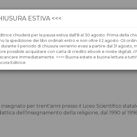
HIUSURA ESTIVA <<<
itrice chiuderà per la pausa estiva dall'8 al 30 agosto. Prima della chi
CA
LIBRERIE
ÀNCORAWOW
 la spedizione dei libri ordinati entro e non oltre il 2 agosto. Gli ordin
i durante il periodo di chiusura verranno evasi a partire dal 31 agosto,
re possibile acquistare con carta di credito ebook e riviste digitali, ch
caricare immediatamente. >>>> Buona estate e buona lettura a tutti!
ncora Editrice
 insegnato per trent’anni presso il Liceo Scientifico statal
idattica dell’insegnamento della religione, dal 1990 al 1996