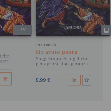
- 5%
ENZO RICCÒ
Ho avuto paura
iche
Suggestioni evangeliche
ranza
per aprirsi alla speranza
9,99 €