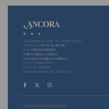
Via Benigno Crespi, 30 - 20159 Milano
Telefono:
+39-02-34.56.08.1
Fax:
+390234560836
editrice@ancoralibri.it
commerciale@ancoralibri.it
P.IVA IT 11964770157
R.E.A. MI - 1513628
Capitale sociale: € 1.248.000 i.v.
Iscriviti alla Newsletter