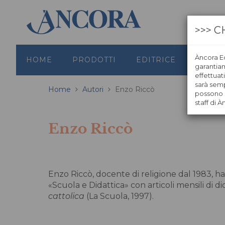
>>> C
Àncora Ed
HOME
PRODOTTI
EDITRICE
GRAFI
garantiamo
effettuat
sarà semp
Home
Autori
Enzo Riccò
possono s
staff di À
Enzo Riccò
Enzo Riccò, docente di religione dal 1983, ha
«Scuola e Didattica» con articoli mensili di d
cattolica
(La Scuola, 1997).