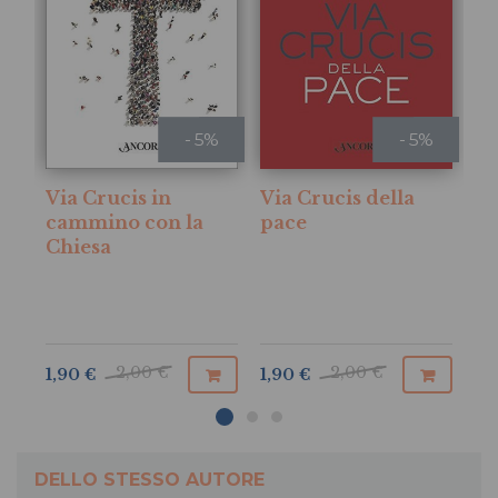
- 5%
- 5%
SI
Via Crucis in
Via Crucis della
El
cammino con la
pace
t
Chiesa
Mo
cr
12
2,00 €
2,00 €
1,90 €
1,90 €
DELLO STESSO AUTORE