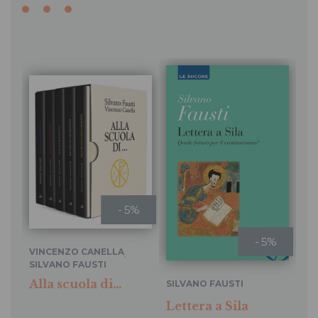
- 5%
- 5%
VINCENZO CANELLA
,
SILVANO FAUSTI
Alla scuola di...
SI
SILVANO FAUSTI
Le
Lettera a Sila