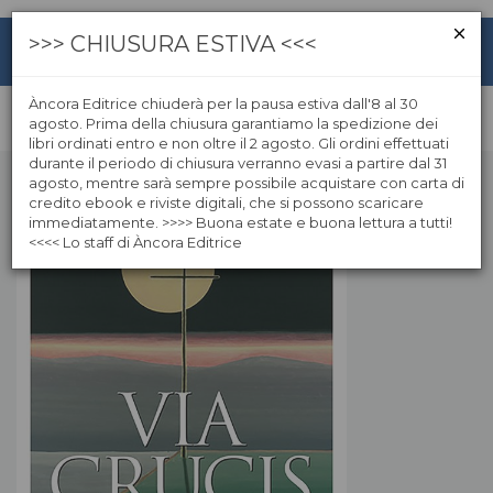
>>> CHIUSURA ESTIVA <<<
Àncora Editrice chiuderà per la pausa estiva dall'8 al 30
agosto. Prima della chiusura garantiamo la spedizione dei
libri ordinati entro e non oltre il 2 agosto. Gli ordini effettuati
durante il periodo di chiusura verranno evasi a partire dal 31
agosto, mentre sarà sempre possibile acquistare con carta di
credito ebook e riviste digitali, che si possono scaricare
immediatamente. >>>> Buona estate e buona lettura a tutti!
<<<< Lo staff di Àncora Editrice