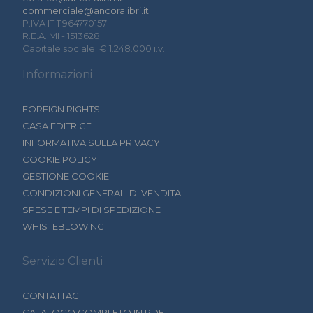
commerciale@ancoralibri.it
P.IVA IT 11964770157
R.E.A. MI - 1513628
Capitale sociale: € 1.248.000 i.v.
Informazioni
FOREIGN RIGHTS
CASA EDITRICE
INFORMATIVA SULLA PRIVACY
COOKIE POLICY
GESTIONE COOKIE
CONDIZIONI GENERALI DI VENDITA
SPESE E TEMPI DI SPEDIZIONE
WHISTEBLOWING
Servizio Clienti
CONTATTACI
CATALOGO COMPLETO IN PDF