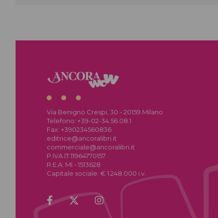
Via Benigno Crespi, 30 - 20159 Milano
Telefono:
+39-02-34.56.08.1
Fax:
+390234560836
editrice@ancoralibri.it
commerciale@ancoralibri.it
P.IVA IT 11964770157
R.E.A. MI - 1513628
Capitale sociale: € 1.248.000 i.v.