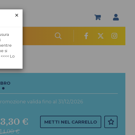
usura
i
 mentre
e si
 <<<< Lo
IBRO
romozione valida fino al 31/12/2026
13,30 €
METTI NEL CARRELLO
14,00 €