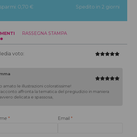
isparmi: 0,70 €
Spedito in 2 giorni
MENTI
RASSEGNA STAMPA
edia voto:
mma
13 set 2023
o amato le illustrazioni coloratissime!
l racconto affronta la tematica del pregiudizio in maniera
avvero delicata e spassosa,
ome
*
Email
*