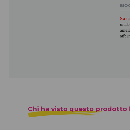
BIO
Sar
una b
ameri
affer
Chi ha visto questo prodotto h