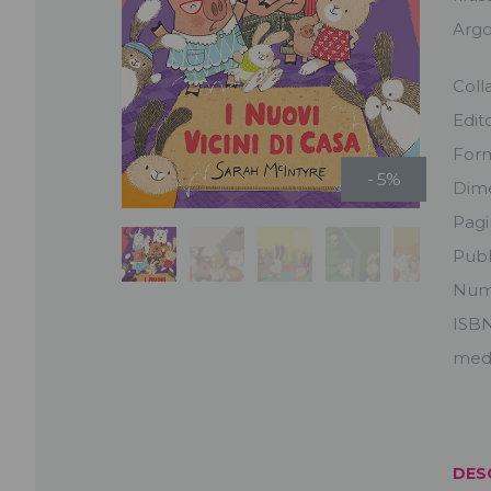
Arg
Coll
Edit
For
- 5%
Dime
Pag
Pubb
Num
ISB
medi
DES