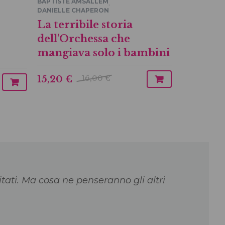
BAPTISTE AMSALLEM
ANTONIO BA
,
DANIELLE CHAPERON
Luna e i
La terribile storia
piume
dell'Orchessa che
mangiava solo i bambini
buoni
16,00 €
15,20 €
6,65 €
citati. Ma cosa ne penseranno gli altri