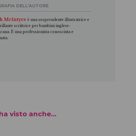
GRAFIA DELL'AUTORE
ah McIntyre
è una sorprendente illustratrice e
rillante scrittrice per bambini inglese-
cana. È una professionista conosciuta e
mata.
a visto anche...