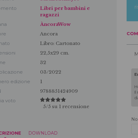
r
omento
Libri per bambini e
ragazzi
ana
ÀncoraWow
ore
Ancora
COM
mato
Libro:
Cartonato
nsioni
22,5x29 cm.
M
ine
32
licazione
03/2022
E
ero edizione
1
H
N
9788851424909
I
d
a voto
5
/
5
su
1
recensione
N
CRIZIONE
DOWNLOAD