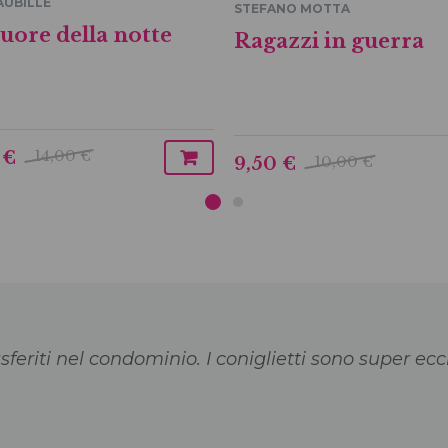
AUBILLE
STEFANO MOTTA
uore della notte
Ragazzi in guerra
14,00 €
 €
10,00 €
9,50 €
asferiti nel condominio. I coniglietti sono super ec