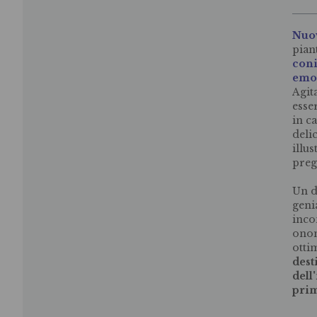
Nuov
pian
coni
emoz
Agit
esse
in c
deli
illu
preg
Un d
geni
inco
onom
otti
dest
dell
pri