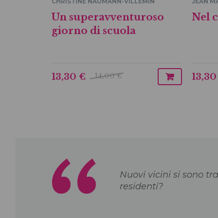
CHRISTINE NAUMANN-VILLEMIN
JEAN M
Un superavventuroso
Nel c
giorno di scuola
14,00 €
13,30 €
13,30
Nuovi vicini si sono tr
residenti?