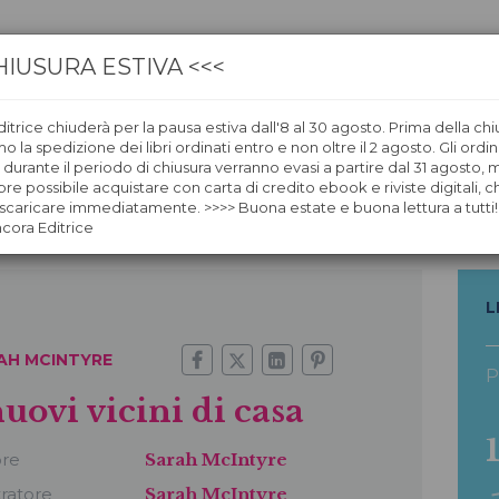
HIUSURA ESTIVA <<<
itrice chiuderà per la pausa estiva dall'8 al 30 agosto. Prima della chi
CA
LIBRERIE
ÀNCORAWOW
 la spedizione dei libri ordinati entro e non oltre il 2 agosto. Gli ordin
i durante il periodo di chiusura verranno evasi a partire dal 31 agosto,
re possibile acquistare con carta di credito ebook e riviste digitali, ch
caricare immediatamente. >>>> Buona estate e buona lettura a tutti!
ncora Editrice
L
AH MCINTYRE
P
nuovi vicini di casa
ore
Sarah McIntyre
tratore
Sarah McIntyre