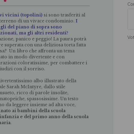
Co
i vicini (topolini)
si sono trasferiti al
terreno di un vivace condominio.
I
gli del piano di sopra sono
ionati, ma gli altri residenti?
Vo
azione, panico e peggio! La paura potrà
re superata con una deliziosa torta fatta
asa? Un libro che affronta un tema
cato in modo divertente e con
strazioni coloratissime, per combattere i
iudizi con il sorriso.
ivertentissimo albo illustrato della
ale Sarah McIntyre, dallo stile
nsueto, ricco di parole insolite,
atopeiche, spassosissime. Un testo
mo da leggere insieme ad alta voce,
inato ai bambini della scuola
'infanzia e del primo anno della scuola
maria
.