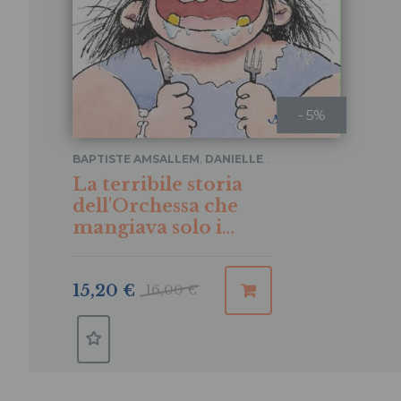
- 5%
BAPTISTE AMSALLEM
,
DANIELLE
CHAPERON
La terribile storia
dell'Orchessa che
mangiava solo i
bambini buoni
15,20 €
16,00 €