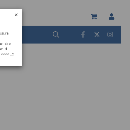
usura
i
 mentre
e si
 <<<< Lo