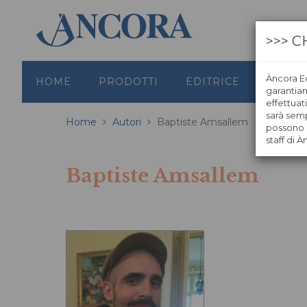
>>> C
Àncora Ed
HOME
PRODOTTI
EDITRICE
GRAFI
garantiamo
effettuat
sarà semp
Home
Autori
Baptiste Amsallem
possono s
staff di À
Baptiste Amsallem