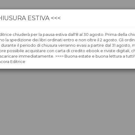
HIUSURA ESTIVA <<<
itrice chiuderà per la pausa estiva dall'8 al 30 agosto. Prima della chi
CA
LIBRERIE
ÀNCORAWOW
 la spedizione dei libri ordinati entro e non oltre il 2 agosto. Gli ordin
i durante il periodo di chiusura verranno evasi a partire dal 31 agosto,
re possibile acquistare con carta di credito ebook e riviste digitali, ch
caricare immediatamente. >>>> Buona estate e buona lettura a tutti!
ncora Editrice