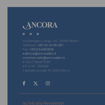
Via Benigno Crespi, 30 - 20159 Milano
Telefono:
+39-02-34.56.08.1
Fax:
+390234560836
editrice@ancoralibri.it
commerciale@ancoralibri.it
P.IVA IT 11964770157
R.E.A. MI - 1513628
Capitale sociale: € 1.248.000 i.v.
Iscriviti alla Newsletter