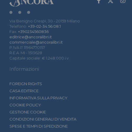
Via Benigno Crespi, 30 - 20159 Milano
Telefono:
+39-02-34.56.08.1
Fax:
+390234560836
editrice@ancoralibri.it
commerciale@ancoralibri.it
P.IVA IT 11964770157
R.E.A. MI - 1513628
Capitale sociale: € 1.248.000 i.v.
Informazioni
FOREIGN RIGHTS
CASA EDITRICE
INFORMATIVA SULLA PRIVACY
COOKIE POLICY
GESTIONE COOKIE
CONDIZIONI GENERALI DI VENDITA
SPESE E TEMPI DI SPEDIZIONE