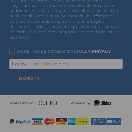
Negli ultimi anni - pur mantenendosi fedele alla propria
tradizione - ha sentito l'esigenza di rivolgersi anche ad un
pubblico più vasto, a quei «cercatori di Dio» affamati di
parole che rispondano ai più profondi interrogativi
dell'uomo. Iscriviti alla newsletter per conoscere le nostre
novità in uscita, ricevere anteprime, contenuti aggiuntivi e
promozioni.
ACCETTO LE CONDIZIONI SULLA
PRIVACY
ISCRIVITI
Realizzazione:
Powered by: