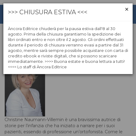
>>> CHIUSURA ESTIVA <<<
Àncora Editrice chiuderà per la pausa estiva dall'8 al 30
agosto. Prima della chiusura garantiamo la spedizione dei
libri ordinati entro e non oltre il 2 agosto. Gli ordini effettuati
Christine Naumann-Villemin
durante il periodo di chiusura verranno evasi a partire dal 31
agosto, mentre sarà sempre possibile acquistare con carta di
credito ebook e riviste digitali, che si possono scaricare
immediatamente. >>>> Buona estate e buona lettura a tutti!
<<<< Lo staff di Àncora Editrice
Christine Naumann-Villemin è una bravissima autrice di
storie per l’infanzia che ha iniziato a narrare per i suoi
pazienti, essendo di professione un’ortofonista. Come le