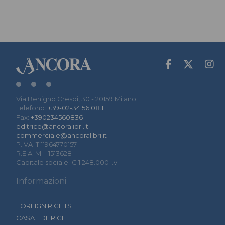
Via Benigno Crespi, 30 - 20159 Milano
Telefono:
+39-02-34.56.08.1
Fax:
+390234560836
editrice@ancoralibri.it
commerciale@ancoralibri.it
P.IVA IT 11964770157
R.E.A. MI - 1513628
Capitale sociale: € 1.248.000 i.v.
Informazioni
FOREIGN RIGHTS
CASA EDITRICE