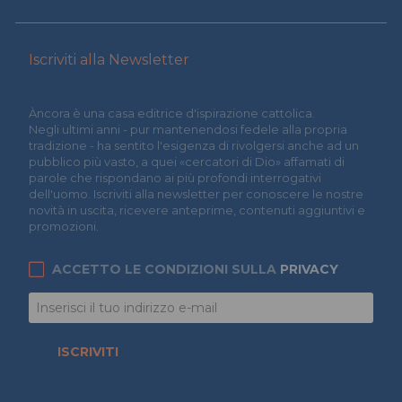
Iscriviti alla Newsletter
Àncora è una casa editrice d'ispirazione cattolica.
Negli ultimi anni - pur mantenendosi fedele alla propria
tradizione - ha sentito l'esigenza di rivolgersi anche ad un
pubblico più vasto, a quei «cercatori di Dio» affamati di
parole che rispondano ai più profondi interrogativi
dell'uomo. Iscriviti alla newsletter per conoscere le nostre
novità in uscita, ricevere anteprime, contenuti aggiuntivi e
promozioni.
ACCETTO LE CONDIZIONI SULLA
PRIVACY
ISCRIVITI