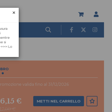
usura
i
 mentre
e si
 <<<< Lo
IBRO
romozione valida fino al 31/12/2026
16,15 €
METTI NEL CARRELLO
17,00 €