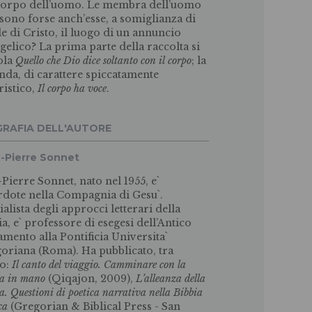
corpo dell’uomo. Le membra dell’uomo
sono forse anch’esse, a somiglianza di
le di Cristo, il luogo di un annuncio
gelico? La prima parte della raccolta si
tola
Quello che Dio dice soltanto con il corpo
; la
nda, di carattere spiccatamente
ristico,
Il corpo ha voce
.
GRAFIA DELL'AUTORE
-Pierre Sonnet
-Pierre Sonnet, nato nel 1955, e`
rdote nella Compagnia di Gesu`.
ialista degli approcci letterari della
ia, e` professore di esegesi dell’Antico
amento alla Pontificia Universita`
oriana (Roma). Ha pubblicato, tra
ro:
Il canto del viaggio. Camminare con la
ia in mano
(Qiqajon, 2009),
L’alleanza della
ra. Questioni di poetica narrativa nella Bibbia
ica
(Gregorian & Biblical Press - San