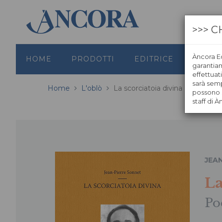
>>> C
Àncora Ed
HOME
PRODOTTI
EDITRICE
GRAFI
garantiamo
effettuat
sarà semp
Home
L'oblò
La scorciatoia divina
possono s
staff di À
JEA
La
Po