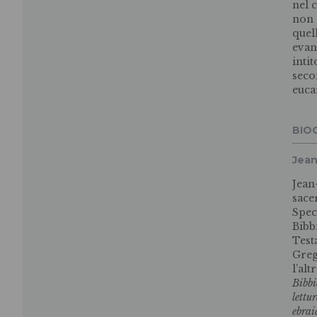
nel 
non 
quel
evan
inti
seco
euca
BIO
Jean
Jean
sace
Spec
Bibb
Test
Greg
l’alt
Bibb
lettu
ebra