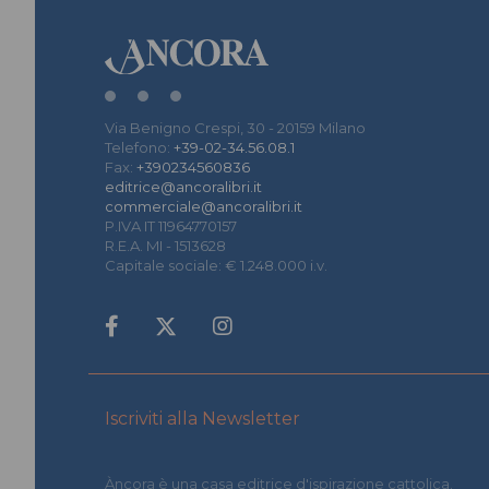
Via Benigno Crespi, 30 - 20159 Milano
Telefono:
+39-02-34.56.08.1
Fax:
+390234560836
editrice@ancoralibri.it
commerciale@ancoralibri.it
P.IVA IT 11964770157
R.E.A. MI - 1513628
Capitale sociale: € 1.248.000 i.v.
Iscriviti alla Newsletter
Àncora è una casa editrice d'ispirazione cattolica.