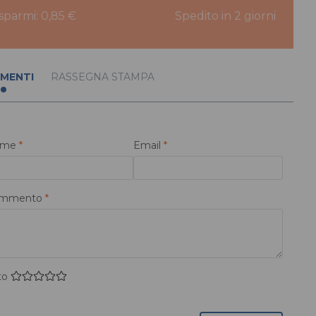
isparmi: 0,85 €
Spedito in 2 giorni
MENTI
RASSEGNA STAMPA
ome
*
Email
*
mmento
*
to