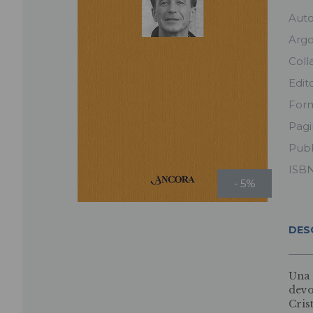
Aut
Arg
Coll
Edit
For
Pag
Pubb
ISB
- 5%
DES
Una 
devo
Cris