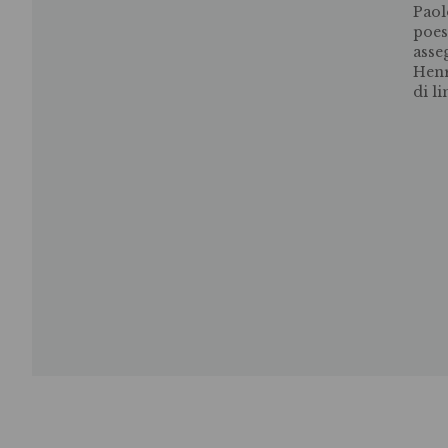
Paol
poes
asse
Henr
di li