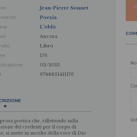
r
ore
Jean-Pierre Sonnet
omento
Poesia
ana
L'oblò
COM
ore
Ancora
mato
Libro
ine
176
N
licazione
02/2013
N
9788851411176
Co
CRIZIONE
Vo
prosa poetica che, riflettendo sulla
zione dei credenti per il corpo di
to, si mette in ascolto della voce di Dio