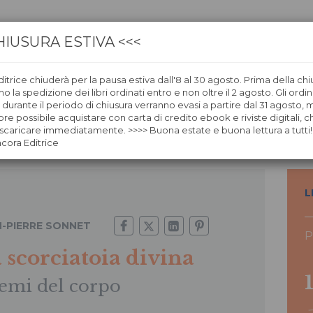
HIUSURA ESTIVA <<<
itrice chiuderà per la pausa estiva dall'8 al 30 agosto. Prima della chi
CA
LIBRERIE
ÀNCORAWOW
 la spedizione dei libri ordinati entro e non oltre il 2 agosto. Gli ordin
i durante il periodo di chiusura verranno evasi a partire dal 31 agosto,
re possibile acquistare con carta di credito ebook e riviste digitali, ch
caricare immediatamente. >>>> Buona estate e buona lettura a tutti!
ncora Editrice
L
N-PIERRE SONNET
P
 scorciatoia divina
emi del corpo