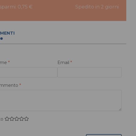
isparmi: 0,75 €
Spedito in 2 giorni
MENTI
ome
*
Email
*
mmento
*
to