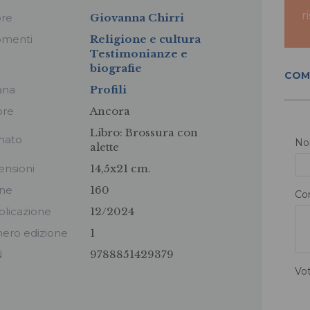
r
ore
Giovanna Chirri
omenti
Religione e cultura
Testimonianze e
biografie
COM
ana
Profili
ore
Ancora
Libro:
Brossura con
mato
N
alette
nsioni
14,5x21 cm.
ine
160
Co
licazione
12/2024
ero edizione
1
N
9788851429379
Vo