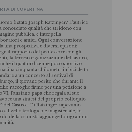
RTA DI COPERTINA
uomo è stato Joseph Ratzinger? L’autrice
a conosciuto qualità che stridono con
magine pubblica, e interpella
aboratori e amici. Ogni conversazione
la una prospettiva e diversi episodi:
ge il rapporto del professore con gli
enti, la ferrea organizzazione del lavoro,
nche il quattordicenne poco sportivo
macina cinquanta chilometri in bicicletta
andare a un concerto al Festival di
sburgo, il giovane perito che durante il
ilio raccoglie firme per una petizione a
o VI, l’anziano papa che regala al suo
avoce una sintesi del proprio colloquio
Fidel Castro… Di Ratzinger sapevamo
o a livello teologico e magisteriale, lo
rdo della cronista aggiunge fotogrammi
manità.