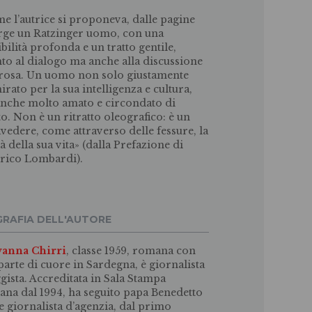
e l’autrice si proponeva, dalle pagine
ge un Ratzinger uomo, con una
ibilità profonda e un tratto gentile,
to al dialogo ma anche alla discussione
rosa. Un uomo non solo giustamente
rato per la sua intelligenza e cultura,
nche molto amato e circondato di
tto. Non è un ritratto oleografico: è un
avedere, come attraverso delle fessure, la
tà della sua vita» (dalla Prefazione di
rico Lombardi).
GRAFIA DELL'AUTORE
vanna Chirri
, classe 1959, romana con
parte di cuore in Sardegna, è giornalista
ggista. Accreditata in Sala Stampa
cana dal 1994, ha seguito papa Benedetto
 giornalista d’agenzia, dal primo