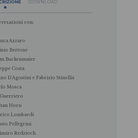
CRIZIONE
DOWNLOAD
ersazioni con:
luca Azzaro
isio Bertone
im Buckenmaier
eppe Costa
ano D’Agostini e Fabrizio Stinellis
elo Mosca
 Guerriero
phan Horn
rico Lombardi
sto Pellegrini
imiro Redzioch