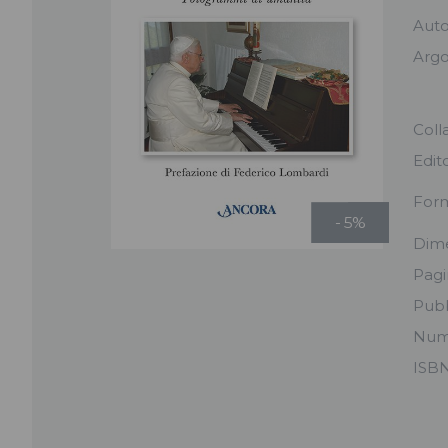
Aut
Arg
Coll
Edit
For
- 5%
Dime
Pag
Pubb
Num
ISB