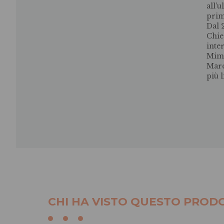
all’
prim
Dal 
Chies
inte
Mimm
Marc
più l
CHI HA VISTO QUESTO PRODO