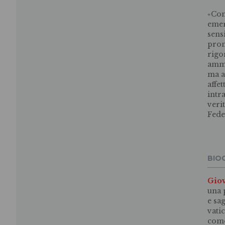
«Com
emer
sens
pron
rigo
ammi
ma a
affe
intr
veri
Fede
BIO
Gio
una 
e sa
vati
come