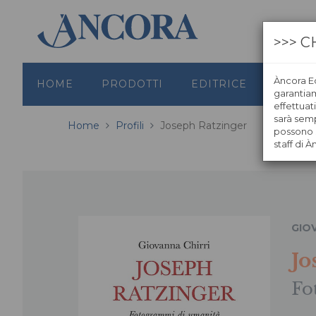
>>> C
Àncora Ed
HOME
PRODOTTI
EDITRICE
GRAFI
garantiamo
effettuat
sarà semp
Home
Profili
Joseph Ratzinger
possono s
staff di À
GIO
Jo
Fo