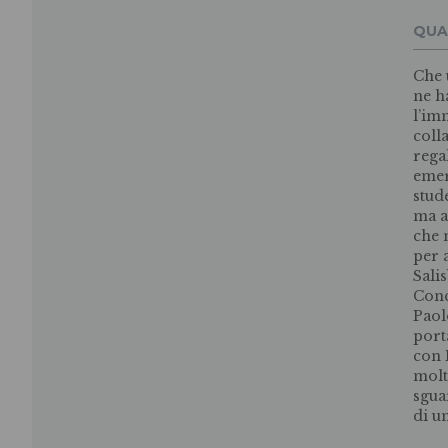
QUA
Che 
ne h
l’im
coll
rega
emer
stud
ma a
che 
per 
Sali
Conc
Paol
port
con 
molt
sgua
di u