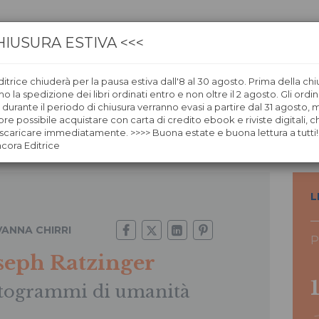
HIUSURA ESTIVA <<<
itrice chiuderà per la pausa estiva dall'8 al 30 agosto. Prima della chi
CA
LIBRERIE
ÀNCORAWOW
 la spedizione dei libri ordinati entro e non oltre il 2 agosto. Gli ordin
i durante il periodo di chiusura verranno evasi a partire dal 31 agosto,
re possibile acquistare con carta di credito ebook e riviste digitali, ch
caricare immediatamente. >>>> Buona estate e buona lettura a tutti!
ncora Editrice
L
VANNA CHIRRI
P
seph Ratzinger
togrammi di umanità