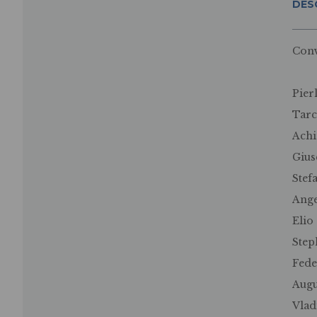
DES
Conv
Pier
Tarc
Ach
Gius
Stef
Ang
Elio
Ste
Fede
Augu
Vlad