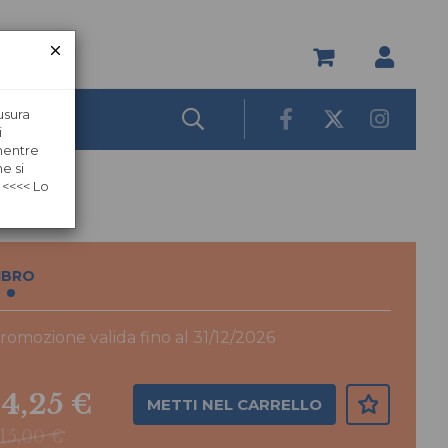
usura
i
 mentre
e si
 <<<< Lo
IBRO
romozione valida fino al 31/12/2026
14,25 €
METTI NEL CARRELLO
15,00 €