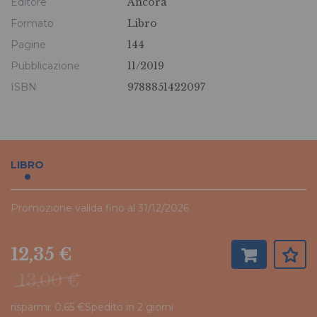
Editore
Ancora
Formato
Libro
Pagine
144
Pubblicazione
11/2019
ISBN
9788851422097
LIBRO
Promozione valida fino al 31/12/2026
12,35 €
13,00 €
risparmi: 0,65 €
Spedito in 2 giorni