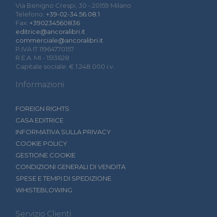
Via Benigno Crespi, 30 - 20159 Milano
Telefono:
+39-02-34.56.08.1
Fax:
+390234560836
editrice@ancoralibri.it
commerciale@ancoralibri.it
P.IVA IT 11964770157
R.E.A. MI - 1513628
Capitale sociale: € 1.248.000 i.v.
Informazioni
FOREIGN RIGHTS
CASA EDITRICE
INFORMATIVA SULLA PRIVACY
COOKIE POLICY
GESTIONE COOKIE
CONDIZIONI GENERALI DI VENDITA
SPESE E TEMPI DI SPEDIZIONE
WHISTEBLOWING
Servizio Clienti