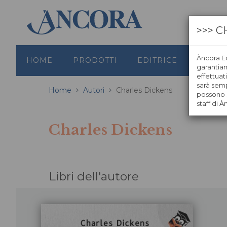
>>> C
Àncora Ed
HOME
PRODOTTI
EDITRICE
GRAFI
garantiamo
effettuat
sarà semp
Home
Autori
Charles Dickens
possono s
staff di À
Charles Dickens
Libri dell'autore