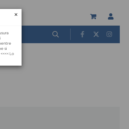
usura
i
 mentre
e si
 <<<< Lo