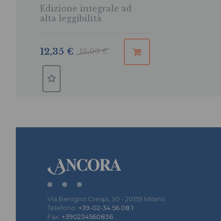
Edizione integrale ad
alta leggibilità
12,35 €
13,00 €
Via Benigno Crespi, 30 - 20159 Milano
Telefono:
+39-02-34.56.08.1
Fax:
+390234560836