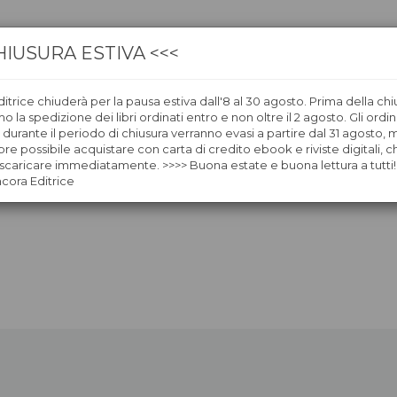
HIUSURA ESTIVA <<<
itrice chiuderà per la pausa estiva dall'8 al 30 agosto. Prima della chi
CA
LIBRERIE
ÀNCORAWOW
 la spedizione dei libri ordinati entro e non oltre il 2 agosto. Gli ordin
i durante il periodo di chiusura verranno evasi a partire dal 31 agosto,
re possibile acquistare con carta di credito ebook e riviste digitali, ch
caricare immediatamente. >>>> Buona estate e buona lettura a tutti!
ncora Editrice