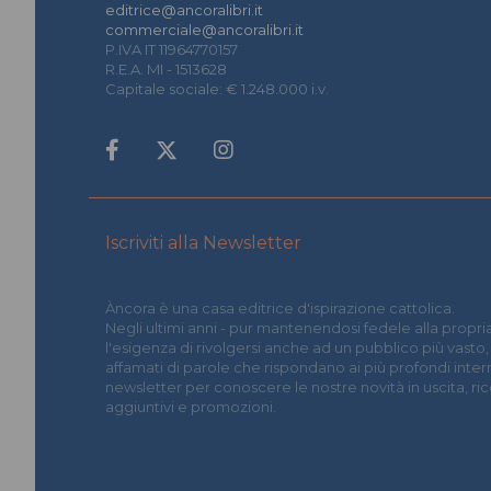
editrice@ancoralibri.it
commerciale@ancoralibri.it
P.IVA IT 11964770157
R.E.A. MI - 1513628
Capitale sociale: € 1.248.000 i.v.
Iscriviti alla Newsletter
Àncora è una casa editrice d'ispirazione cattolica.
Negli ultimi anni - pur mantenendosi fedele alla propria
l'esigenza di rivolgersi anche ad un pubblico più vasto,
affamati di parole che rispondano ai più profondi interrog
newsletter per conoscere le nostre novità in uscita, r
aggiuntivi e promozioni.