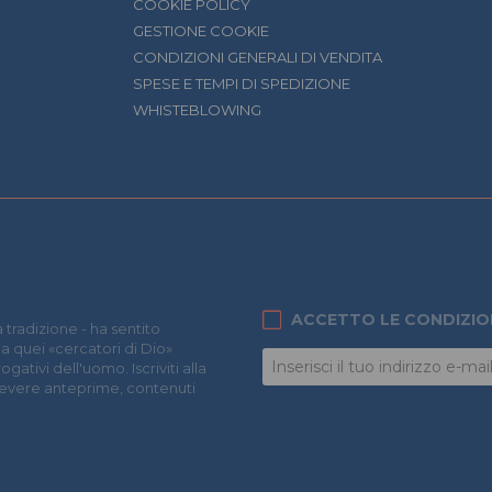
COOKIE POLICY
GESTIONE COOKIE
CONDIZIONI GENERALI DI VENDITA
SPESE E TEMPI DI SPEDIZIONE
WHISTEBLOWING
ACCETTO LE CONDIZIO
 tradizione - ha sentito
 a quei «cercatori di Dio»
ativi dell'uomo. Iscriviti alla
icevere anteprime, contenuti