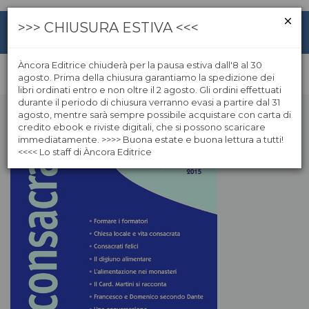
>>> CHIUSURA ESTIVA <<<
Àncora Editrice chiuderà per la pausa estiva dall'8 al 30
agosto. Prima della chiusura garantiamo la spedizione dei
libri ordinati entro e non oltre il 2 agosto. Gli ordini effettuati
durante il periodo di chiusura verranno evasi a partire dal 31
agosto, mentre sarà sempre possibile acquistare con carta di
credito ebook e riviste digitali, che si possono scaricare
immediatamente. >>>> Buona estate e buona lettura a tutti!
<<<< Lo staff di Àncora Editrice