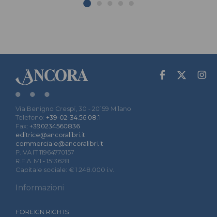
Via Benigno Crespi, 30 - 20159 Milano
Telefono:
+39-02-34.56.08.1
Fax:
+390234560836
editrice@ancoralibri.it
commerciale@ancoralibri.it
P.IVA IT 11964770157
R.E.A. MI - 1513628
Capitale sociale: € 1.248.000 i.v.
Informazioni
FOREIGN RIGHTS