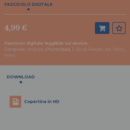
FASCICOLO DIGITALE
4,99 €
Fascicolo digitale leggibile sui device:
Computer
, Android,
iPhone/Ipad
, E-Book Reader, Ibs Tolino,
Kobo
DOWNLOAD
Copertina in HD