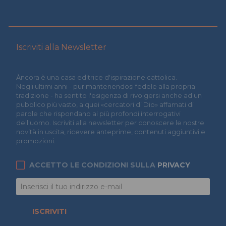
Iscriviti alla Newsletter
Àncora è una casa editrice d'ispirazione cattolica.
Negli ultimi anni - pur mantenendosi fedele alla propria
tradizione - ha sentito l'esigenza di rivolgersi anche ad un
pubblico più vasto, a quei «cercatori di Dio» affamati di
parole che rispondano ai più profondi interrogativi
dell'uomo. Iscriviti alla newsletter per conoscere le nostre
novità in uscita, ricevere anteprime, contenuti aggiuntivi e
promozioni.
ACCETTO LE CONDIZIONI SULLA
PRIVACY
ISCRIVITI