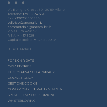
Via Benigno Crespi, 30 - 20159 Milano
Telefono:
+39-02-34.56.08.1
Fax:
+390234560836
editrice@ancoralibri.it
commerciale@ancoralibri.it
P.IVA IT 11964770157
R.E.A. MI - 1513628
Capitale sociale: € 1.248.000 i.v.
Informazioni
FOREIGN RIGHTS
CASA EDITRICE
INFORMATIVA SULLA PRIVACY
COOKIE POLICY
GESTIONE COOKIE
CONDIZIONI GENERALI DI VENDITA
SPESE E TEMPI DI SPEDIZIONE
WHISTEBLOWING