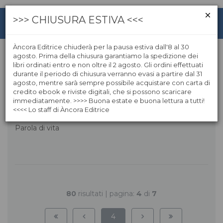
>>> CHIUSURA ESTIVA <<<
Àncora Editrice chiuderà per la pausa estiva dall'8 al 30
agosto. Prima della chiusura garantiamo la spedizione dei
libri ordinati entro e non oltre il 2 agosto. Gli ordini effettuati
Parola di vita
durante il periodo di chiusura verranno evasi a partire dal 31
agosto, mentre sarà sempre possibile acquistare con carta di
credito ebook e riviste digitali, che si possono scaricare
immediatamente. >>>> Buona estate e buona lettura a tutti!
<<<< Lo staff di Àncora Editrice
Parola di vita
80
risultati | pagina:
4
di
7
4