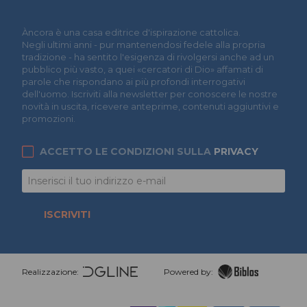
Àncora è una casa editrice d'ispirazione cattolica.
Negli ultimi anni - pur mantenendosi fedele alla propria
tradizione - ha sentito l'esigenza di rivolgersi anche ad un
pubblico più vasto, a quei «cercatori di Dio» affamati di
parole che rispondano ai più profondi interrogativi
dell'uomo. Iscriviti alla newsletter per conoscere le nostre
novità in uscita, ricevere anteprime, contenuti aggiuntivi e
promozioni.
ACCETTO LE CONDIZIONI SULLA
PRIVACY
ISCRIVITI
Realizzazione:
Powered by: