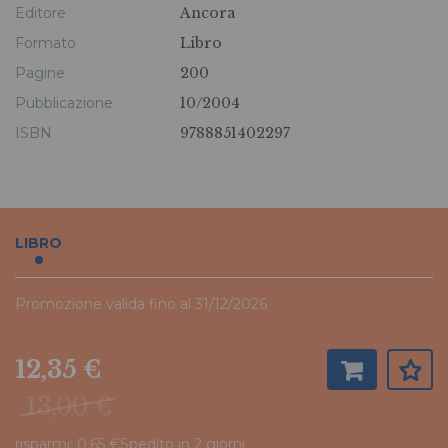
Editore
Ancora
Formato
Libro
Pagine
200
Pubblicazione
10/2004
ISBN
9788851402297
LIBRO
Promozione valida fino al 31/12/2026
12,35 €
13,00 €
risparmi: 0,65 €
Spedito in 2 giorni