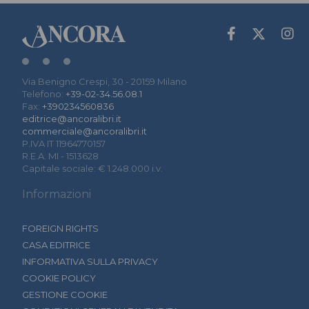
Via Benigno Crespi, 30 - 20159 Milano
Telefono:
+39-02-34.56.08.1
Fax:
+390234560836
editrice@ancoralibri.it
commerciale@ancoralibri.it
P.IVA IT 11964770157
R.E.A. MI - 1513628
Capitale sociale: € 1.248.000 i.v.
Informazioni
FOREIGN RIGHTS
CASA EDITRICE
INFORMATIVA SULLA PRIVACY
COOKIE POLICY
GESTIONE COOKIE