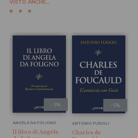
VISTO ANCHE...
- 5%
- 5%
La
ANGELA DA FOLIGNO
ANTONIO FURIOLI
20
Il libro di Angela
Charles de
a