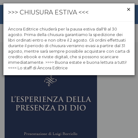
>>> CHIUSURA ESTIVA <<<
Àncora Editrice chiuderà per la pausa estiva dall'8 al 30
agosto. Prima della chiusura garantiamo la spedizione dei
libri ordinati entro e non oltre il 2 agosto. Gli ordini effettuati
durante il periodo di chiusura verranno evasi a partire dal 31
agosto, mentre sarà sempre possibile acquistare con carta di
credito ebook e riviste digitali, che si possono scaricare
immediatamente. >>>> Buona estate e buona lettura a tutti!
<<<< Lo staff di Àncora Editrice