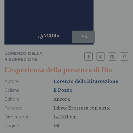
- 5%
LORENZO DELLA
RISURREZIONE
L'esperienza della presenza di Dio
Autore
Lorenzo della Risurrezione
Collana
Il Pozzo
Editore
Ancora
Formato
Libro:
Brossura con alette
Dimensioni
14,5x21 cm.
Pagine
136