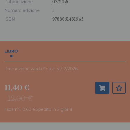
Pubblicazione
07/2026
Numero edizione
1
ISBN
9788851431945
LIBRO
Promozione valida fino al 31/12/2026
11,40 €
12,00 €
risparmi: 0,60 €
Spedito in 2 giorni