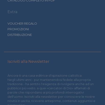
CATALOGO COMPLETO IN PDF
Extra
VOUCHER REGALO
PROMOZIONI
DISTRIBUZIONE
Iscriviti alla Newsletter
Àncora è una casa editrice d'ispirazione cattolica.
Negli ultimi anni - pur mantenendosi fedele alla propria
tradizione - ha sentito l'esigenza di rivolgersi anche ad un
pubblico più vasto, a quei «cercatori di Dio» affamati di
parole che rispondano ai più profondi interrogativi
dell'uomo. Iscriviti alla newsletter per conoscere le nostre
novità in uscita, ricevere anteprime, contenuti aggiuntivi e
promozioni.