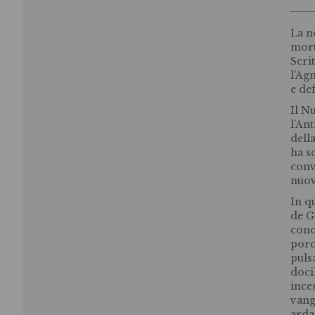
La n
mort
Scrit
l’Ag
e def
Il N
l’An
dell
ha s
conv
nuo
In q
de G
cono
porc
puls
doci
ince
vang
arda…