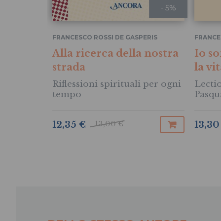
- 5%
FRANCESCO ROSSI DE GASPERIS
FRANCE
Alla ricerca della nostra
Io so
strada
la vi
Riflessioni spirituali per ogni
Lectio
tempo
Pasqu
13,00 €
12,35 €
13,30