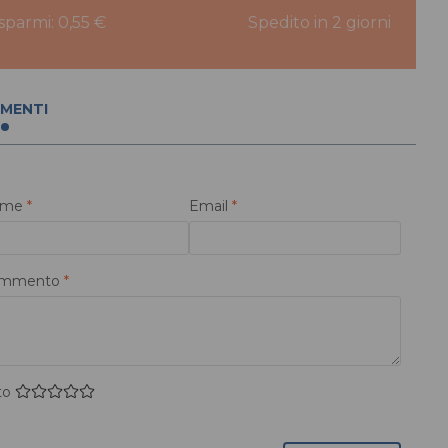
isparmi: 0,55 €
Spedito in 2 giorni
MENTI
ome
*
Email
*
mmento
*
to