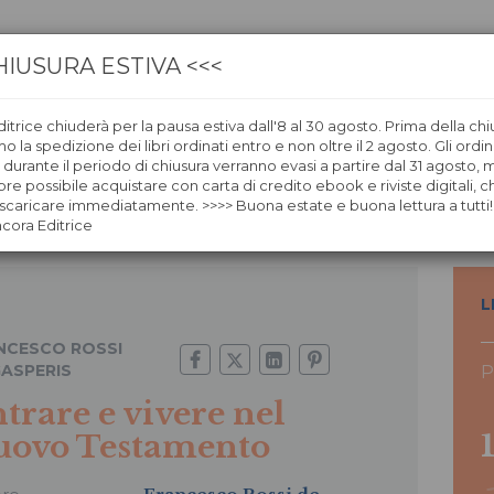
HIUSURA ESTIVA <<<
itrice chiuderà per la pausa estiva dall'8 al 30 agosto. Prima della chi
CA
LIBRERIE
ÀNCORAWOW
 la spedizione dei libri ordinati entro e non oltre il 2 agosto. Gli ordin
i durante il periodo di chiusura verranno evasi a partire dal 31 agosto,
re possibile acquistare con carta di credito ebook e riviste digitali, ch
ovo Testamento
caricare immediatamente. >>>> Buona estate e buona lettura a tutti!
ncora Editrice
L
NCESCO ROSSI
GASPERIS
P
trare e vivere nel
uovo Testamento