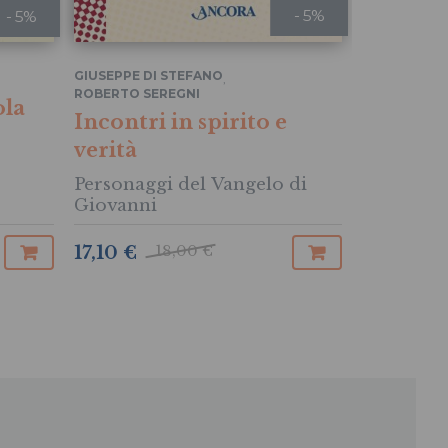
- 5%
- 5%
GIUSEPPE DI STEFANO
,
GIOVANNA D
ROBERTO SEREGNI
ola
Gloria a
Incontri in spirito e
verità
Personaggi del Vangelo di
Giovanni
18,00 €
17,10 €
9,00 €