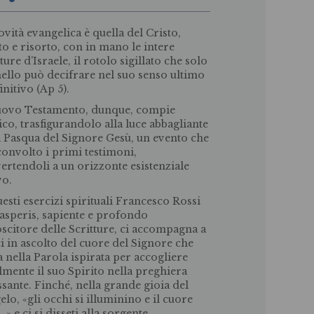
ovità evangelica è quella del Cristo,
o e risorto, con in mano le intere
ture d’Israele, il rotolo sigillato che solo
nello può decifrare nel suo senso ultimo
initivo (Ap 5).
uovo Testamento, dunque, compie
tico, trasfigurandolo alla luce abbagliante
a Pasqua del Signore Gesù, un evento che
convolto i primi testimoni,
ertendoli a un orizzonte esistenziale
vo.
uesti esercizi spirituali Francesco Rossi
asperis, sapiente e profondo
scitore delle Scritture, ci accompagna a
i in ascolto del cuore del Signore che
a nella Parola ispirata per accogliere
lmente il suo Spirito nella preghiera
ssante. Finché, nella grande gioia del
elo, «gli occhi si illuminino e il cuore
» e ci si disseti alla sorgente