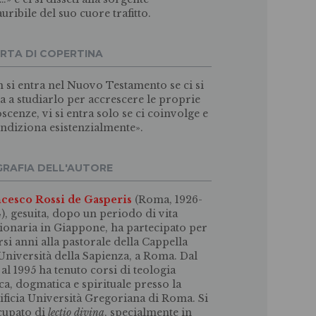
uribile del suo cuore trafitto.
RTA DI COPERTINA
 si entra nel Nuovo Testamento se ci si
ta a studiarlo per accrescere le proprie
scenze, vi si entra solo se ci coinvolge e
ondiziona esistenzialmente».
GRAFIA DELL'AUTORE
cesco Rossi de Gasperis
(Roma, 1926-
), gesuita, dopo un periodo di vita
ionaria in Giappone, ha partecipato per
rsi anni alla pastorale della Cappella
’Università della Sapienza, a Roma. Dal
 al 1995 ha tenuto corsi di teologia
ica, dogmatica e spirituale presso la
ificia Università Gregoriana di Roma. Si
cupato di
lectio divina
, specialmente in