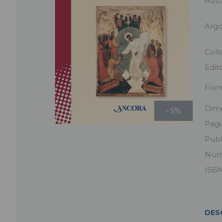
Aut
Arg
Coll
Edit
For
Dime
- 5%
Pag
Pubb
Num
ISB
DES