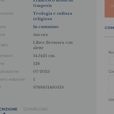
ore
Francesco Rossi de
Gasperis
r
omento
Teologia e cultura
religiosa
ana
In cammino
COM
ore
Ancora
Libro:
Brossura con
mato
alette
N
nsioni
14,5x21 cm.
ine
128
licazione
07/2025
Co
ero edizione
1
N
9788851430313
Vo
CRIZIONE
DOWNLOAD