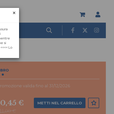
usura
i
 mentre
e si
 <<<< Lo
IBRO
romozione valida fino al 31/12/2026
10,45 €
METTI NEL CARRELLO
11,00 €