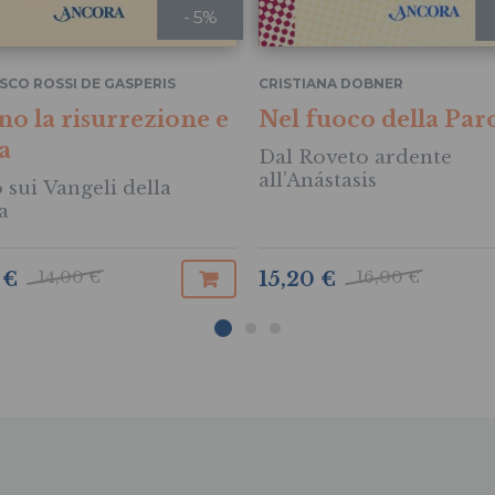
- 5%
SCO ROSSI DE GASPERIS
CRISTIANA DOBNER
no la risurrezione e
Nel fuoco della Par
ta
Dal Roveto ardente
all’Anástasis
 sui Vangeli della
a
14,00 €
16,00 €
 €
15,20 €