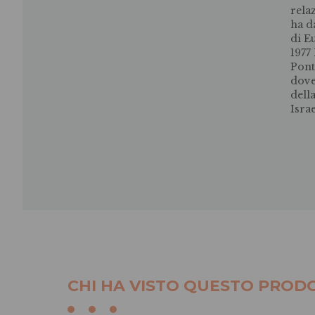
rela
ha d
di E
1977
Pont
dove
della
Israe
CHI HA VISTO QUESTO PRODO