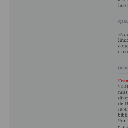
inesa
QUA
«Non
limi
cono
ci c
BIO
Fran
2024
miss
dive
dell
1966
bibl
Pont
è oc