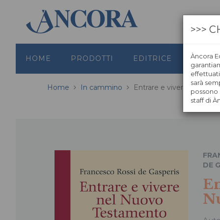
>>> C
Àncora Ed
HOME
PRODOTTI
EDITRICE
GRAFI
garantiamo
effettuat
sarà semp
Home
In cammino
Entrare e vivere nel Nu
possono s
staff di À
FRA
DE 
En
N