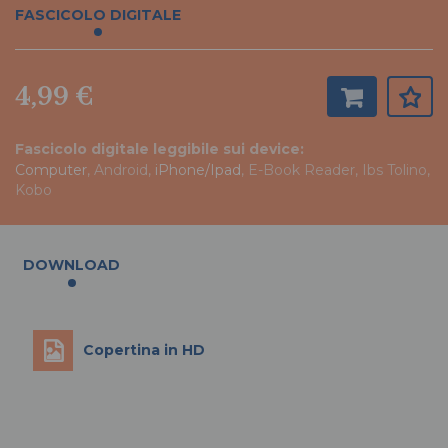
FASCICOLO DIGITALE
4,99 €
Fascicolo digitale leggibile sui device:
Computer
, Android,
iPhone/Ipad
, E-Book Reader, Ibs Tolino,
Kobo
DOWNLOAD
Copertina in HD