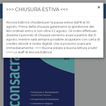
>>> CHIUSURA ESTIVA <<<
Àncora Editrice chiuderà per la pausa estiva dall'8 al 30
agosto. Prima della chiusura garantiamo la spedizione dei
libri ordinati entro e non oltre il 2 agosto. Gli ordini effettuati
durante il periodo di chiusura verranno evasi a partire dal 31
agosto, mentre sarà sempre possibile acquistare con carta di
credito ebook e riviste digitali, che si possono scaricare
immediatamente. >>>> Buona estate e buona lettura a tutti!
<<<< Lo staff di Àncora Editrice