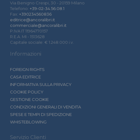
Via Benigno Crespi, 30 - 20159 Milano
Telefono:
+39-02-34.56.08.1
Fax:
+390234560836
editrice@ancoralibri.it
commerciale@ancoralibri.it
P.IVA IT 11964770157
R.E.A. MI - 1513628
Capitale sociale: € 1.248.000 i.v.
Informazioni
FOREIGN RIGHTS
CASA EDITRICE
INFORMATIVA SULLA PRIVACY
COOKIE POLICY
GESTIONE COOKIE
CONDIZIONI GENERALI DI VENDITA
SPESE E TEMPI DI SPEDIZIONE
WHISTEBLOWING
Servizio Clienti