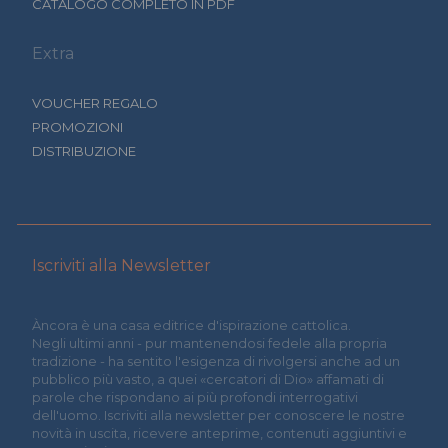
CATALOGO COMPLETO IN PDF
Extra
VOUCHER REGALO
PROMOZIONI
DISTRIBUZIONE
Iscriviti alla Newsletter
Àncora è una casa editrice d'ispirazione cattolica.
Negli ultimi anni - pur mantenendosi fedele alla propria
tradizione - ha sentito l'esigenza di rivolgersi anche ad un
pubblico più vasto, a quei «cercatori di Dio» affamati di
parole che rispondano ai più profondi interrogativi
dell'uomo. Iscriviti alla newsletter per conoscere le nostre
novità in uscita, ricevere anteprime, contenuti aggiuntivi e