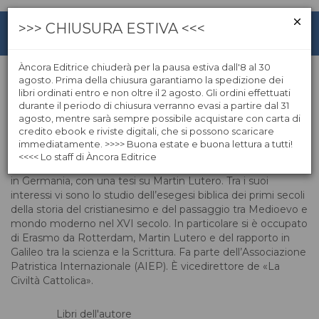
>>> CHIUSURA ESTIVA <<<
Àncora Editrice chiuderà per la pausa estiva dall'8 al 30
agosto. Prima della chiusura garantiamo la spedizione dei
libri ordinati entro e non oltre il 2 agosto. Gli ordini effettuati
Giancarlo Pani
durante il periodo di chiusura verranno evasi a partire dal 31
agosto, mentre sarà sempre possibile acquistare con carta di
credito ebook e riviste digitali, che si possono scaricare
Giancarlo Pani, gesuita, è stato docente di Storia del
immediatamente. >>>> Buona estate e buona lettura a tutti!
Cristianesimo all’università “La Sapienza” di Roma.
<<<< Lo staff di Àncora Editrice
Laureatosi nel 1971 in lettere moderne si è poi specializzato
in Germania, con una tesi su Martin Lutero. Tra i suoi
interessi vi sono lo studio dell’esegesi biblica dei primi secoli
della storia del cristianesimo e del passaggio tra Medioevo e
mondo moderno nel XVI secolo. In particolare si è occupato
di Erasmo da Rotterdam, Martin Lutero e del rapporto in
Galileo tra la scienza e la Scrittura. Fa parte dell’Associazione
Patristica Internazionale (AIEP). È vicedirettore de «La
Civiltà Cattolica».
Libri dell'autore