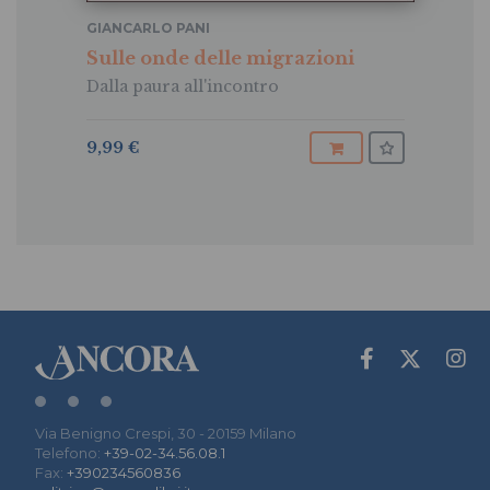
GIANCARLO PANI
Sulle onde delle migrazioni
Dalla paura all'incontro
9,99 €
Via Benigno Crespi, 30 - 20159 Milano
Telefono:
+39-02-34.56.08.1
Fax:
+390234560836