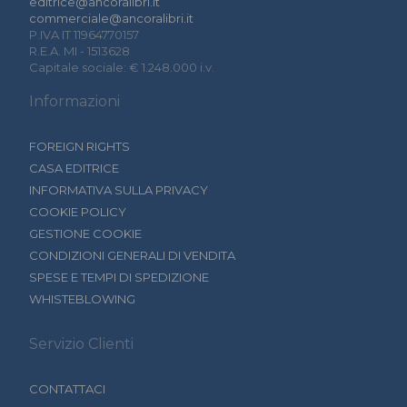
editrice@ancoralibri.it
commerciale@ancoralibri.it
P.IVA IT 11964770157
R.E.A. MI - 1513628
Capitale sociale: € 1.248.000 i.v.
Informazioni
FOREIGN RIGHTS
CASA EDITRICE
INFORMATIVA SULLA PRIVACY
COOKIE POLICY
GESTIONE COOKIE
CONDIZIONI GENERALI DI VENDITA
SPESE E TEMPI DI SPEDIZIONE
WHISTEBLOWING
Servizio Clienti
CONTATTACI