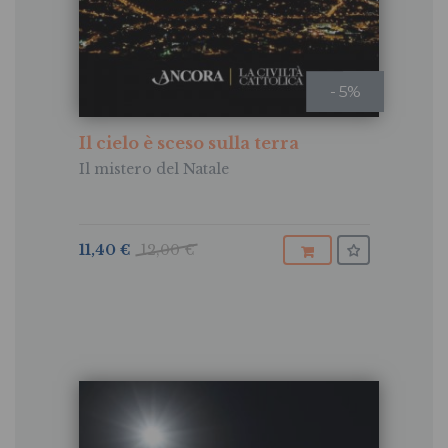
- 5%
Il cielo è sceso sulla terra
Il mistero del Natale
11,40 €
12,00 €