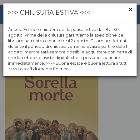
>>> CHIUSURA ESTIVA <<<
Àncora Editrice chiuderà per la pausa estiva dall'8 al 30
agosto. Prima della chiusura garantiamo la spedizione dei
libri ordinati entro e non oltre il 2 agosto. Gli ordini effettuati
durante il periodo di chiusura verranno evasi a partire dal 31
agosto, mentre sarà sempre possibile acquistare con carta di
credito ebook e riviste digitali, che si possono scaricare
immediatamente. >>>> Buona estate e buona lettura a tutti!
<<<< Lo staff di Àncora Editrice