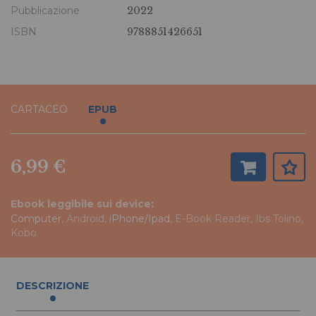
Pubblicazione
2022
ISBN
9788851426651
CARTACEO
EPUB
6,99 €
Ebook leggibile sui device:
Computer
, Android,
iPhone/Ipad
, E-Book Reader, Ibs Tolino,
Kobo
DESCRIZIONE