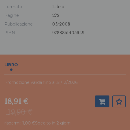
Formato
Libro
Pagine
272
Pubblicazione
05/2008
ISBN
9788851405649
LIBRO
Promozione valida fino al 31/12/2026
18,91 €
19,90 €
risparmi: 1,00 €
Spedito in 2 giorni