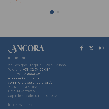
Via Benigno Crespi, 30 - 20159 Milano
Telefono:
+39-02-34.56.08.1
Fax:
+390234560836
editrice@ancoralibri.it
commerciale@ancoralibri.it
P.IVA IT 11964770157
R.E.A. MI - 1513628
Capitale sociale: € 1.248.000 i.v.
Informazioni