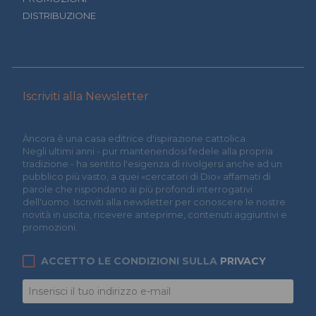
DISTRIBUZIONE
Iscriviti alla Newsletter
Àncora è una casa editrice d'ispirazione cattolica.
Negli ultimi anni - pur mantenendosi fedele alla propria
tradizione - ha sentito l'esigenza di rivolgersi anche ad un
pubblico più vasto, a quei «cercatori di Dio» affamati di
parole che rispondano ai più profondi interrogativi
dell'uomo. Iscriviti alla newsletter per conoscere le nostre
novità in uscita, ricevere anteprime, contenuti aggiuntivi e
promozioni.
ACCETTO LE CONDIZIONI SULLA
PRIVACY