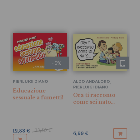
- 5%
PIERLUIGI DIANO
ALDO ANDALORO
,
AL
PIERLUIGI DIANO
Educazione
PI
Ora ti racconto
sessuale a fumetti!
Or
come sei nato…
co
St
l'
af
13,50 €
12,83 €
6,99 €
14