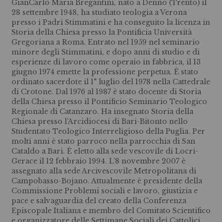
GianCarlo Maria Bregantini, nato a Denno (Trento) il
28 settembre 1948, ha studiato teologia a Verona
presso i Padri Stimmatini e ha conseguito la licenza in
Storia della Chiesa presso la Pontificia Università
Gregoriana a Roma. Entrato nel 1959 nel seminario
minore degli Stimmatini, e dopo anni di studio e di
esperienze di lavoro come operaio in fabbrica, il 13
giugno 1974 emette la professione perpetua. È stato
ordinato sacerdote il 1° luglio del 1978 nella Cattedrale
di Crotone. Dal 1976 al 1987 è stato docente di Storia
della Chiesa presso il Pontificio Seminario Teologico
Regionale di Catanzaro. Ha insegnato Storia della
Chiesa presso l’Arcidiocesi di Bari-Bitonto nello
Studentato Teologico Interreligioso della Puglia. Per
molti anni è stato parroco nella parrocchia di San
Cataldo a Bari. È eletto alla sede vescovile di Locri-
Gerace il 12 febbraio 1994. L’8 novembre 2007 è
assegnato alla sede Arcivescovile Metropolitana di
Campobasso-Bojano. Attualmente è presidente della
Commissione Problemi sociali e lavoro, giustizia e
pace e salvaguardia del creato della Conferenza
Episcopale Italiana e membro del Comitato Scientifico
e organizzatore delle Settimane Sociali dei Cattolici