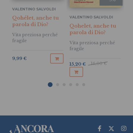
VALENTINO SALVOLDI
VA
Qohélet, anche tu
VALENTINO SALVOLDI
De
parola di Dio?
Qohelet, anche tu
be
parola di Dio?
Vita preziosa perché
Ra
fragile
mo
Vita preziosa perché
fragile
14
9,99 €
16,00 €
15,20 €