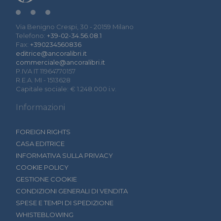
Via Benigno Crespi, 30 - 20159 Milano
Telefono:
+39-02-34.56.08.1
Fax:
+390234560836
editrice@ancoralibri.it
commerciale@ancoralibri.it
P.IVA IT 11964770157
R.E.A. MI - 1513628
Capitale sociale: € 1.248.000 i.v.
Informazioni
FOREIGN RIGHTS
CASA EDITRICE
INFORMATIVA SULLA PRIVACY
COOKIE POLICY
GESTIONE COOKIE
CONDIZIONI GENERALI DI VENDITA
SPESE E TEMPI DI SPEDIZIONE
WHISTEBLOWING