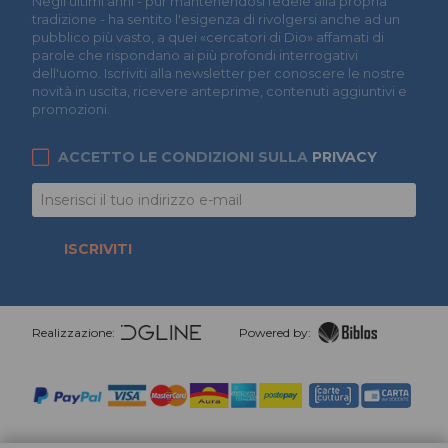
Negli ultimi anni - pur mantenendosi fedele alla propria
tradizione - ha sentito l'esigenza di rivolgersi anche ad un
pubblico più vasto, a quei «cercatori di Dio» affamati di
parole che rispondano ai più profondi interrogativi
dell'uomo. Iscriviti alla newsletter per conoscere le nostre
novità in uscita, ricevere anteprime, contenuti aggiuntivi e
promozioni.
ACCETTO LE CONDIZIONI SULLA
PRIVACY
ISCRIVITI
Realizzazione:
Powered by: