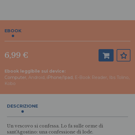
EBOOK
6,99 €
Ebook leggibile sui device:
Computer
, Android,
iPhone/Ipad
, E-Book Reader, Ibs Tolino,
Kobo
DESCRIZIONE
Un vescovo si confessa. Lo fa sulle orme di
sant'Agostino: una confessione di lode.