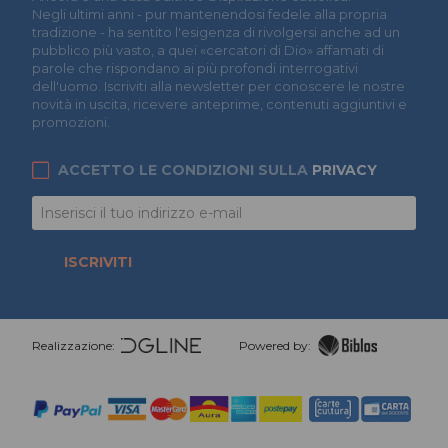
Negli ultimi anni - pur mantenendosi fedele alla propria
tradizione - ha sentito l'esigenza di rivolgersi anche ad un
pubblico più vasto, a quei «cercatori di Dio» affamati di
parole che rispondano ai più profondi interrogativi
dell'uomo. Iscriviti alla newsletter per conoscere le nostre
novità in uscita, ricevere anteprime, contenuti aggiuntivi e
promozioni.
ACCETTO LE CONDIZIONI SULLA
PRIVACY
ISCRIVITI
Realizzazione:
Powered by: