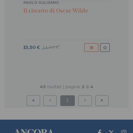
PAOLO GULISANO
Il ritratto di Oscar Wilde
13,30 €
14,00 €
45
risultati | pagina:
2
di
4
2