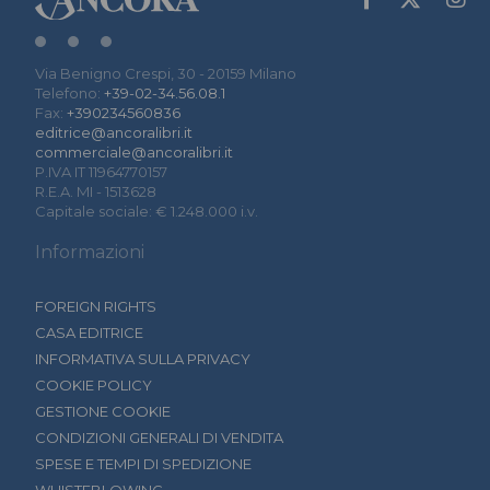
Via Benigno Crespi, 30 - 20159 Milano
Telefono:
+39-02-34.56.08.1
Fax:
+390234560836
editrice@ancoralibri.it
commerciale@ancoralibri.it
P.IVA IT 11964770157
R.E.A. MI - 1513628
Capitale sociale: € 1.248.000 i.v.
Informazioni
FOREIGN RIGHTS
CASA EDITRICE
INFORMATIVA SULLA PRIVACY
COOKIE POLICY
GESTIONE COOKIE
CONDIZIONI GENERALI DI VENDITA
SPESE E TEMPI DI SPEDIZIONE