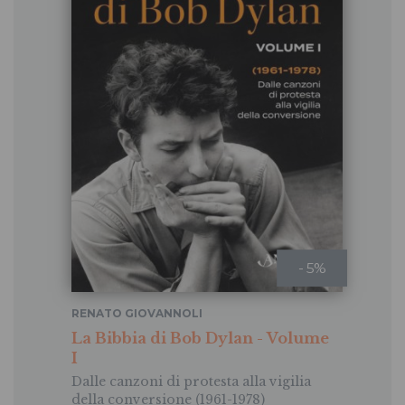
- 5%
RENATO GIOVANNOLI
La Bibbia di Bob Dylan - Volume
I
Dalle canzoni di protesta alla vigilia
della conversione (1961-1978)