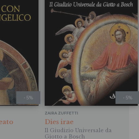
- 5%
- 5%
ZAIRA ZUFFETTI
eato
Dies irae
Il Giudizio Universale da
Giotto a Bosch