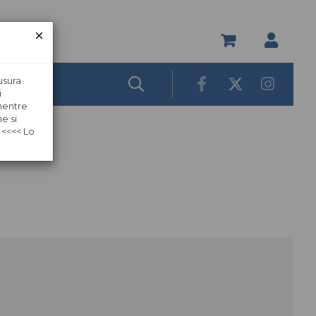
usura
i
 mentre
e si
 <<<< Lo