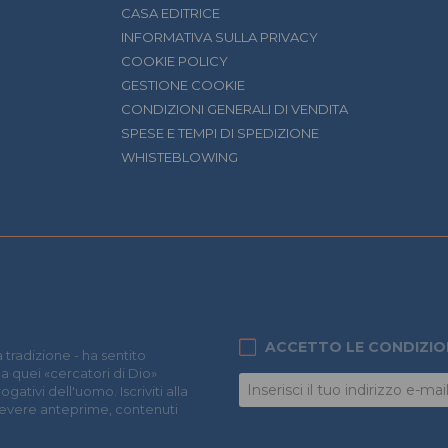
CASA EDITRICE
INFORMATIVA SULLA PRIVACY
COOKIE POLICY
GESTIONE COOKIE
CONDIZIONI GENERALI DI VENDITA
SPESE E TEMPI DI SPEDIZIONE
WHISTEBLOWING
ACCETTO LE CONDIZIO
 tradizione - ha sentito
 a quei «cercatori di Dio»
ativi dell'uomo. Iscriviti alla
icevere anteprime, contenuti