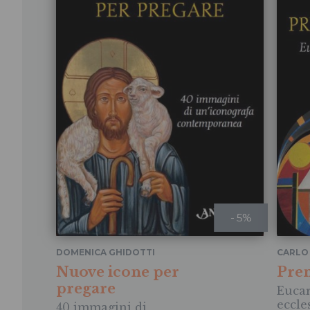
- 5%
DOMENICA GHIDOTTI
CARLO 
FRANC
Nuove icone per
Pren
pregare
Eucar
eccle
40 immagini di