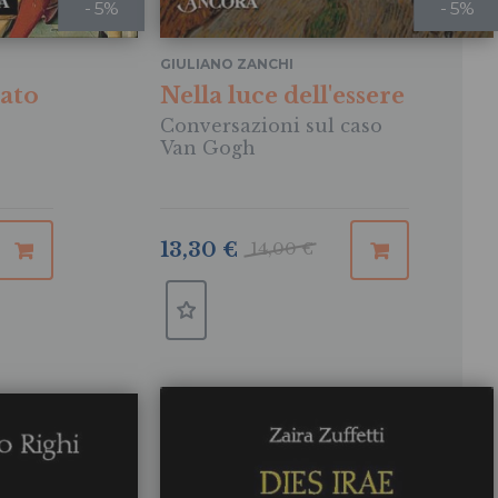
- 5%
- 5%
GIULIANO ZANCHI
cato
Nella luce dell'essere
Conversazioni sul caso
Van Gogh
13,30 €
14,00 €