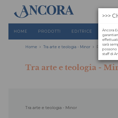
>>> C
Àncora Ed
HOME
PRODOTTI
EDITRICE
GRAFI
garantiamo
effettuat
sarà semp
Home
Tra arte e teologia - Minor
Pagina 2
possono s
staff di À
Tra arte e teologia - Mi
Tra arte e teologia - Minor