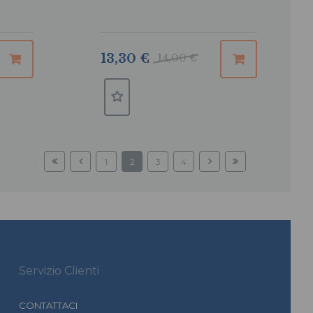
13,30 €
14,00 €
1
2
3
4
Servizio Clienti
CONTATTACI