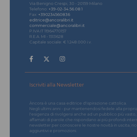
Via Benigno Crespi, 30 - 20159 Milano
Telefono:
+39-02-34.56.08.1
Fax:
+390234560836
editrice@ancoralibri.it
commerciale@ancoralibri.it
P.IVA IT 11964770157
R.E.A. MI - 1513628
Capitale sociale: € 1.248.000 i.v.
Iscriviti alla Newsletter
Àncora è una casa editrice d'ispirazione cattolica.
Negli ultimi anni - pur mantenendosi fedele alla propria
l'esigenza di rivolgersi anche ad un pubblico più vasto,
affamati di parole che rispondano ai più profondi interrog
newsletter per conoscere le nostre novità in uscita, r
aggiuntivi e promozioni.