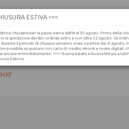
HIUSURA ESTIVA <<<
itrice chiuderà per la pausa estiva dall'8 al 30 agosto. Prima della chi
CA
LIBRERIE
ÀNCORAWOW
 la spedizione dei libri ordinati entro e non oltre il 2 agosto. Gli ordin
i durante il periodo di chiusura verranno evasi a partire dal 31 agosto,
re possibile acquistare con carta di credito ebook e riviste digitali, ch
caricare immediatamente. >>>> Buona estate e buona lettura a tutti!
ncora Editrice
nor