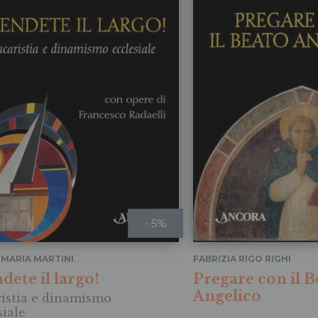
- 5%
MARIA MARTINI
,
FABRIZIA RIGO RIGHI
ESCO RADAELLI
dete il largo!
Pregare con il B
Angelico
istia e dinamismo
siale