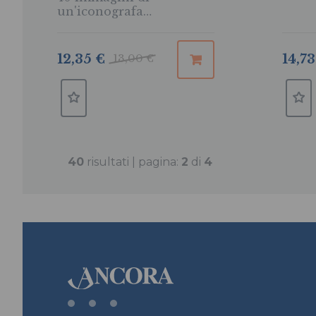
un'iconografa
contemporanea
14,73
12,35 €
13,00 €
40
risultati | pagina:
2
di
4