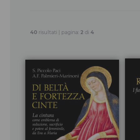
40
risultati | pagina:
2
di
4