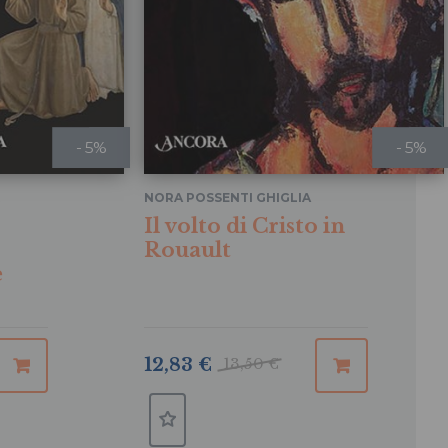
- 5%
- 5%
NORA POSSENTI GHIGLIA
Il volto di Cristo in
Rouault
e
12,83 €
13,50 €