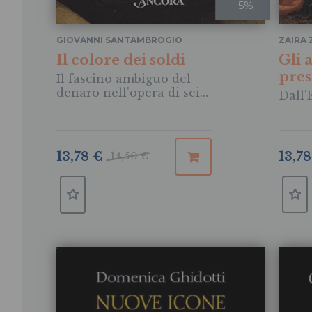
- 5%
GIOVANNI SANTAMBROGIO
ZAIRA 
Il colore dei soldi
Gli 
pres
Il fascino ambiguo del
denaro nell'opera di sei
Dall
grandi pittori
13,78
13,78 €
14,50 €