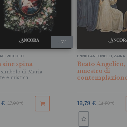
- 5%
ACI PICCOLO
ENNIO ANTONELLI
,
ZAIRA
ZUFFETTI
 sine spina
Beato Angelico,
maestro di
ri simbolo di Maria
contemplazion
rte e mistica
 €
17,00 €
13,78 €
14,50 €