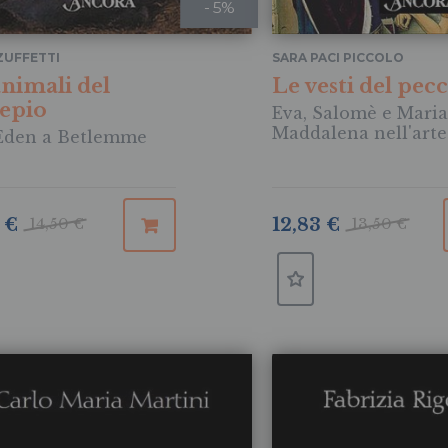
- 5%
ZUFFETTI
SARA PACI PICCOLO
animali del
Le vesti del pec
epio
Eva, Salomè e Maria
Maddalena nell'arte
'Eden a Betlemme
 €
14,50 €
12,83 €
13,50 €