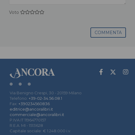
Voto
COMMENTA
Via Benigno Crespi, 30 - 20159 Milano
Telefono:
+39-02-34.56.08.1
Fax:
+390234560836
editrice@ancoralibri.it
commerciale@ancoralibri.it
P.IVA IT 11964770157
R.E.A. MI - 1513628
Capitale sociale: € 1.248.000 i.v.