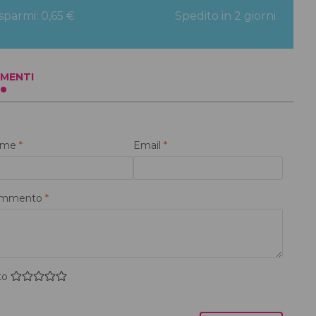
isparmi: 0,65 €
Spedito in 2 giorni
MENTI
ome
*
Email
*
mmento
*
to