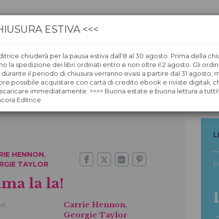
HIUSURA ESTIVA <<<
itrice chiuderà per la pausa estiva dall'8 al 30 agosto. Prima della chi
CA
LIBRERIE
ÀNCORAWOW
 la spedizione dei libri ordinati entro e non oltre il 2 agosto. Gli ordin
i durante il periodo di chiusura verranno evasi a partire dal 31 agosto,
re possibile acquistare con carta di credito ebook e riviste digitali, ch
caricare immediatamente. >>>> Buona estate e buona lettura a tutti!
ncora Editrice
L
RIE HENNON
,
RGIE TAYLOR
P
ma la la!
ri
Carrie Hennon
,
Georgie Taylor