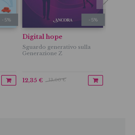
- 5%
- 5%
Digital hope
FILIPPO SAL
Sguardo generativo sulla
Attraver
Generazione Z
L’anima p
13,00 €
12,35 €
18,05 €