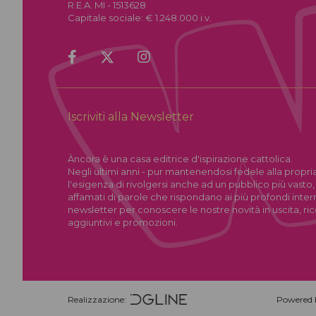
R.E.A. MI - 1513628
Capitale sociale: € 1.248.000 i.v.
Iscriviti alla Newsletter
Àncora è una casa editrice d'ispirazione cattolica.
Negli ultimi anni - pur mantenendosi fedele alla propria
l'esigenza di rivolgersi anche ad un pubblico più vasto,
affamati di parole che rispondano ai più profondi interrog
newsletter per conoscere le nostre novità in uscita, r
aggiuntivi e promozioni.
Realizzazione:
Powered 