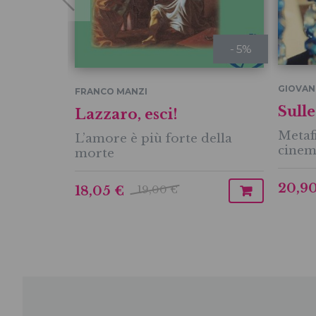
- 5%
GIOVAN
FRANCO MANZI
Sulle
Lazzaro, esci!
Metafi
L’amore è più forte della
cinem
morte
20,9
19,00 €
18,05 €