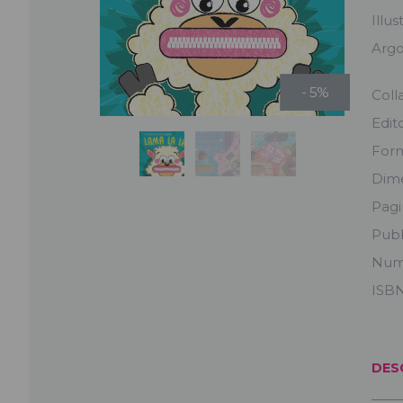
Illus
Arg
- 5%
Coll
Edit
For
Dime
Pag
Pubb
Num
ISB
DES