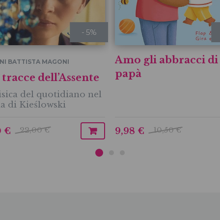
- 5%
Amo gli abbracci di
NI BATTISTA MAGONI
papà
 tracce dell’Assente
sica del quotidiano nel
a di Kieślowski
22,00 €
10,50 €
0 €
9,98 €