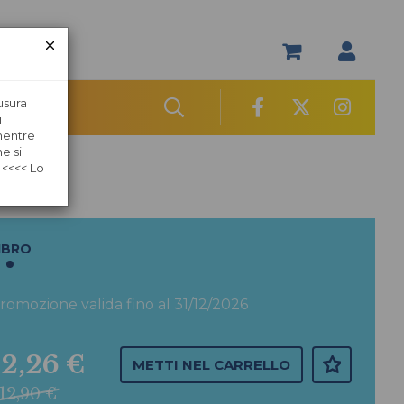
usura
i
 mentre
e si
 <<<< Lo
IBRO
romozione valida fino al 31/12/2026
12,26 €
METTI NEL CARRELLO
12,90 €