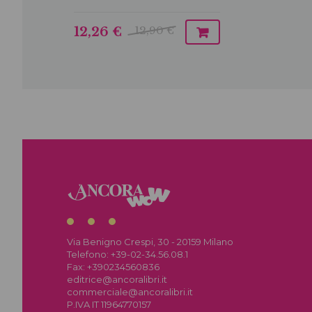
12,90 €
12,26 €
Via Benigno Crespi, 30 - 20159 Milano
Telefono:
+39-02-34.56.08.1
Fax:
+390234560836
editrice@ancoralibri.it
commerciale@ancoralibri.it
P.IVA IT 11964770157