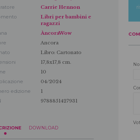
tratore
Carrie Hennon
r
omento
Libri per bambini e
ragazzi
ana
ÀncoraWow
COM
ore
Ancora
mato
Libro:
Cartonato
nsioni
17,8x17,8 cm.
N
ine
10
licazione
04/2024
Co
ero edizione
1
N
9788851427931
Vo
CRIZIONE
DOWNLOAD