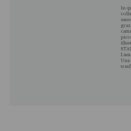
In q
coll
muov
graz
catt
picc
illus
STA
Lama
Una 
tras