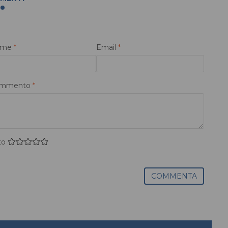
ome
*
Email
*
mmento
*
to
COMMENTA