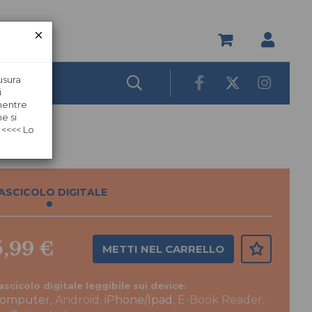
usura
i
 mentre
e si
 <<<< Lo
ASCICOLO DIGITALE
5,99 €
METTI NEL CARRELLO
ascicolo digitale leggibile sui device:
omputer
, Android,
iPhone/Ipad
, E-Book Reader,